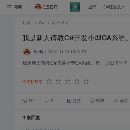
全部
C#综合技术
导航
社区
C#
帖子详情
我是新人请教C#开发小型OA系统
2010-11-21 12:27:57
llpzhj
我是新人请教C#开发小型OA系统。第一步如何学习
给本帖投票
112
3
打赏
分享
收藏
3 条
回复