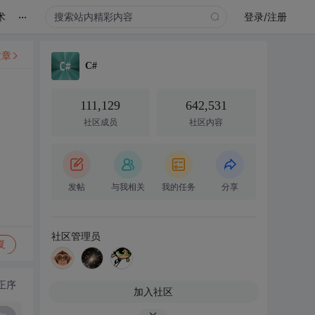
...
术
登录/注册
文章
C#
111,129
642,531
社区成员
社区内容
发帖
与我相关
我的任务
分享
社区管理员
复
正序
加入社区