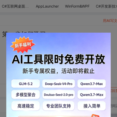
AppLauncher
WinForm&WPF
C#开发新技
C#互联网桌面应用
用AI写
。第一步如何学习
转发到动态
举报
写回
切换为时间