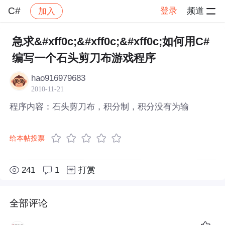
C#
登录
频道
加入
帖子详情
社区
C#
急求&#xff0c;&#xff0c;&#xff0c;如何用C#
编写一个石头剪刀布游戏程序
hao916979683
2010-11-21
程序内容：石头剪刀布，积分制，积分没有为输
给本帖投票
241
1
打赏
全部评论