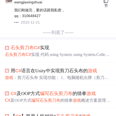
wangjiaxingshuai
赞
我们刚做完，要的话跟我私密，
qq：310648427
2010-11-21
——到底了——
石头剪刀布
C#
实现
石头剪刀布
C#
实现 代码 using System; using System.Collecti
ons.Generic; using System.ComponentModel; using System.Dat
a; using System.Drawing; using System.Linq; using System.Tex
用
C#
语言在Unity中实现剪刀石头布的
游戏
t; using System.Threading.Tasks; using System.Windows.Forms;
namespace
石头剪刀布
{ public
游戏
：剪刀石头布 实现功能： 1、电脑随机出牌（剪刀石
头布） 2、玩家选择出牌（剪刀石头布） 3、玩家没有出牌
时，电脑变幻牌面； 玩家出牌后，电脑出牌，并停止
C#
及OOP方式
编写
石头剪刀布
的猜拳
游戏
变幻牌面3秒，期间玩家无法选择出牌 4、玩家和电脑出牌
后，电脑自动计分。 using UnityEngine; using System.Collect
C#
及OOP方式
编写
石头剪刀布
的猜拳
游戏
概述方案原理UI
ions; public class hw0310a : Mo
界面面向对象算法 概述 OOP（面向对象）较OPP（面向过
程）开发效率更高。笔者使用
C#
编写
了
一个
石头剪刀布
的