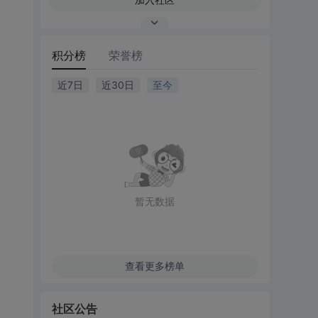
积分榜
荣誉榜
近7日
近30日
至今
暂无数据
查看更多榜单
社区公告