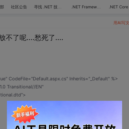
部
社区公告
.NET Core
寻找 .NET 技术达人
.NET Framework
用AI写
呢....愁死了....
 CodeFile="Default.aspx.cs" Inherits="_Default" %>
 Transitional//EN"
tional.dtd">