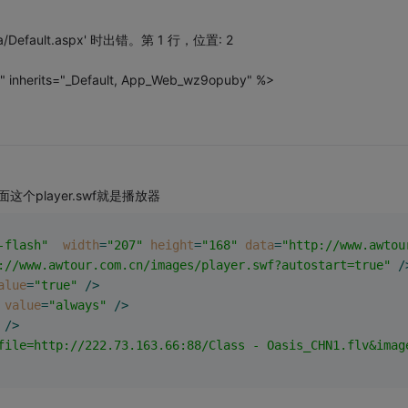
/Default.aspx' 时出错。第 1 行，位置: 2
 inherits="_Default, App_Web_wz9opuby" %>
player.swf就是播放器
-flash"
width
=
"207"
height
=
"168"
data
=
"http://www.awtou
://www.awtour.com.cn/images/player.swf?autostart=true"
 /
alue
=
"true"
 />
value
=
"always"
 />
 />
file=http://222.73.163.66:88/Class - Oasis_CHN1.flv&imag