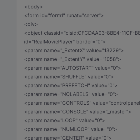
<body>
<form id="form1" runat="server">
<div>
<object classid="clsid:CFCDAA03-8BE4-11CF-B
id="RealMoviePlayer" border="0">
<param name="_ExtentX" value="13229">
<param name="_ExtentY" value="1058">
<param name="AUTOSTART" value="0">
<param name="SHUFFLE" value="0">
<param name="PREFETCH" value="0">
<param name="NOLABELS" value="0">
<param name="CONTROLS" value="controlpanel
<param name="CONSOLE" value="_master">
<param name="LOOP" value="0">
<param name="NUMLOOP" value="0">
<param name="CENTER" value="0">