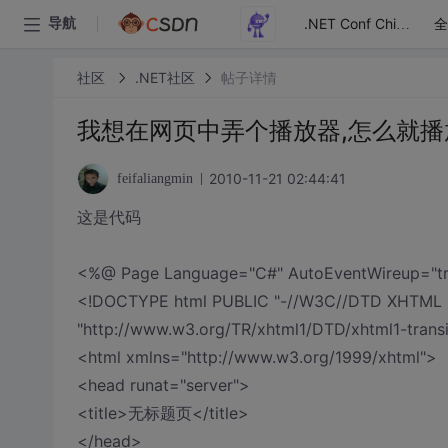
全
导航
.NET Conf China
社区
.NET社区
帖子详情
我想在网页中弄个播放器,怎么就播放不了
2010-11-21 02:44:41
feifaliangmin
这是代码
<%@ Page Language="C#" AutoEventWireup="true"
<!DOCTYPE html PUBLIC "-//W3C//DTD XHTML 1.0
"http://www.w3.org/TR/xhtml1/DTD/xhtml1-transi
<html xmlns="http://www.w3.org/1999/xhtml">
<head runat="server">
<title>无标题页</title>
</head>