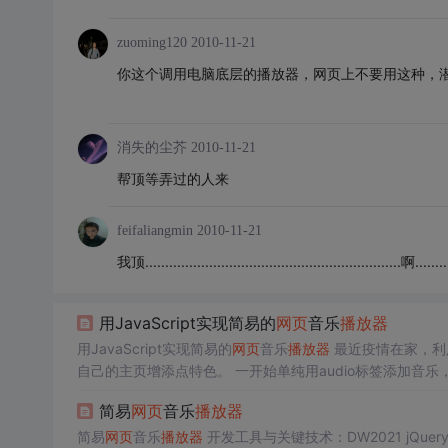
zuoming120
2010-11-21
你这个调用电脑底层的播放器，网页上不要用这种，潜入
消失的尘芥
2010-11-21
帮顶等弄过的人来
feifaliangmin
2010-11-21
我顶................................................................啊...........
用JavaScript实现简易的
网页
音乐
播放
器
用JavaScript实现简易的
网页
音乐
播放
器
最近疫情在家，利
自己的主页增添点特色。 一开始单纯用audio标签添加音乐，带
个问题意味着，Safari在没有用户操作的情况下不会自动
播
简易
网页
音乐
播放
器
简易
网页
音乐
播放
器