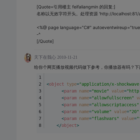
[Quote=引用楼主 feifaliangmin 的回复:]
名称以无效字符开头。处理资源 'http://localhost:81/a
<%@ page language="C#" autoeventwireup="true"
-^
[/Quote]
天下在我心
2010-11-21
给你个网页播放视频代码做下参考，你播放器有吗？下面这个
<
object
type
=
"application/x-shockwave
<
param
name
=
"movie"
value
=
"http
<
param
name
=
"allowfullscreen"
v
<
param
name
=
"allowscriptaccess"
<
param
name
=
"volume"
value
=
"20"
<
param
name
=
"flashvars"
value
=
"
</
object
>