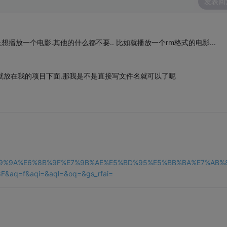
发表回
播放一个电影.其他的什么都不要.. 比如就播放一个rm格式的电影...
写.如果文件就放在我的项目下面.那我是不是直接写文件名就可以了呢
E8%99%9A%E6%8B%9F%E7%9B%AE%E5%BD%95%E5%BB%BA%E7%AB%
q=f&aqi=&aql=&oq=&gs_rfai=