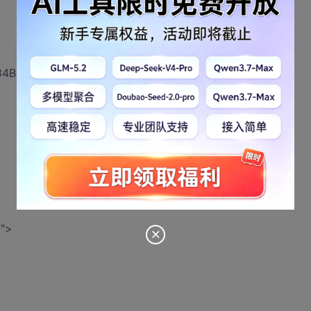
84B-0020AFBBCCFA" width="500" height="500"
">