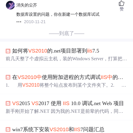
消失的尘芥
赞
数据库设置的问题，你在新建一个数据库试试
2010-11-21
——到底了——
如何将
VS
2010
的.net项目部署到
iis
7.5
前几天整了个虚拟云主机，装的Windows Server，打算把自
己大二学C#时候写的小网站部署到
iis
上，之前都是在
vs
里
面直接调试看网站效果，没想到部署到
iis
上还挺麻烦，一
在
VS
2010
中
使用附加进程的方式调试
IIS
中
的页面
堆错误，在查询了各种资料已经咨询老师了后，特此整理
详细过程。 首先，
vs
的项目文件夹是解决方案，带.sln文
1. 用
VS
2010
将整个站点发布到某个文件夹下。2.
件，需要先发布成web文件（现在想想真可笑我竟然不知
在
IIS
中
的Microsoft Dynamics CRM站点下的ISV下新建虚拟
道，果然当时只会用工具） 在Windo
目录，名称为Web，将Web站点的物理路径指定到刚刚发
VS
2015
VS
2017 使用
IIS
10.0 调试.net Web 项目
布好的文件夹，并确保此时可以在
IIS
中
直接浏览Web下的
页面不
出错
新手刚开始了解.NET 因为我的.NET是前辈的代码，同时
需要在 企业微信
中
外部调用。 每次测试，如果在服务器
上更新代码，在通过微信企业版调用，太麻烦了。 研究了
win7系统下安装
VS
2010
和
IIS
7问题汇总
半天，最后觉得应该在本地部署，然后通过FRP 方式，把