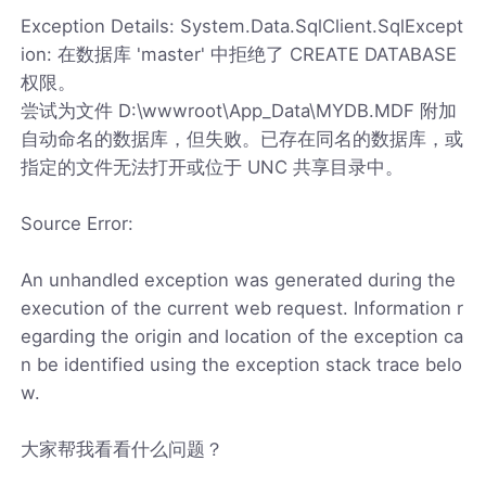
Exception Details: System.Data.SqlClient.SqlExcept
ion: 在数据库 'master' 中拒绝了 CREATE DATABASE
权限。
尝试为文件 D:\wwwroot\App_Data\MYDB.MDF 附加
自动命名的数据库，但失败。已存在同名的数据库，或
指定的文件无法打开或位于 UNC 共享目录中。
Source Error:
An unhandled exception was generated during the
execution of the current web request. Information r
egarding the origin and location of the exception ca
n be identified using the exception stack trace belo
w.
大家帮我看看什么问题？