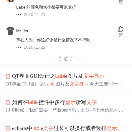
赞
Label的颜色和大小都要可以变得
2010-11-21
Mr-Jee
赞
事在人为。你这好像是什么情况下不行呢
2010-11-21
——到底了——
QT界面GUI设计之
Labl
e图片及
文字
显示
QT界面GUI设计之
Labl
e图片及
文字
显示
今天主要写一下Q
t界面设计的Label相关用法，因为没有系统的学习，所以今
天发现以前错了好多，今天记录一下，Label的相关用法。
如何在
labl
e控件中多行
显示
所写
文字
首先是搭建一个Label框，这个简单，在设计师里直接拖进
去就可以，这时候，在对象查看器里，会
显示
拖入的当前l
很多时候，我们需要一些提示信息，而这些提示信息往往
abel的名称。 点击拖入的label，在右侧属性编辑器中，设
是需要用控件来进行
显示
的静态
文字
，本篇主要是讲如何
置相关参数 其中： QFrame->fr...
来用
labl
e控件来多行的
显示
文字
。 如大家知道的那
echarts中
labl
e
文字
过长可以换行或者竖排
显示
样，
labl
e控件本身是不支持多行
显示
的，那么如何来实现