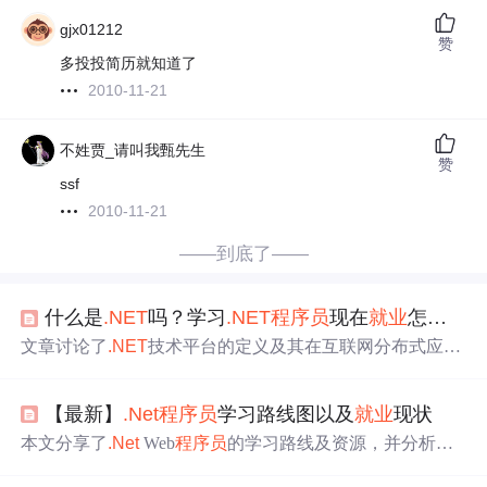
gjx01212
赞
多投投简历就知道了
2010-11-21
不姓贾_请叫我甄先生
赞
ssf
2010-11-21
——到底了——
什么是
.NET
吗？学习
.NET
程序员
现在
就业
怎么样吗？
文章讨论了
.NET
技术平台的定义及其在互联网分布式应用
中的角色。同时，分析了2023年
.NET
程序员
的
就业
现状，
指出技能缺口、竞争激烈和产业结构调整是影响
就业
的主
【最新】
.Net
程序员
学习路线图以及
就业
现状
要因素，并提出了提升技能、多方面提升素质、拓展
就业
渠道等应对策略。,
本文分享了
.Net
Web
程序员
的学习路线及资源，并分析了
当前
.Net
领域的
就业
现状。包括必学技能、进阶知识及实