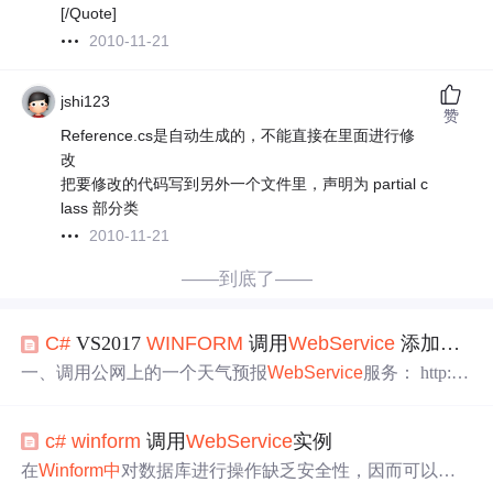
[/Quote]
2010-11-21
jshi123
赞
Reference.cs是自动生成的，不能直接在里面进行修
改
把要修改的代码写到另外一个文件里，声明为 partial c
lass 部分类
2010-11-21
——到底了——
C#
VS2017
WINFORM
调用
WebService
添加服务的
一、调用公网上的一个天气预报
WebService
服务： http://
www.webxml.com.cn/
webservice
s/weather
webservice
.asmx
二、 在VS2017
中
新建一个
WINFORM
,放一个listbox控件。
c#
winform
调用
WebService
实例
三、在项目
中
找到“添加服务的
引用
” 注意，一定要在高级
中
添加“web
引用
” 四、全部源代码 using Syste...
在
Winform
中
对数据库进行操作缺乏安全性，因而可以使