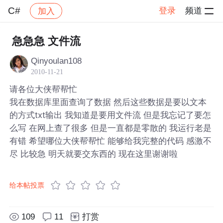
C#
登录
频道
加入
帖子详情
社区
C#
急急急 文件流
Qinyoulan108
2010-11-21
请各位大侠帮帮忙
我在数据库里面查询了数据 然后这些数据是要以文本
的方式txt输出 我知道是要用文件流 但是我忘记了要怎
么写 在网上查了很多 但是一直都是零散的 我运行老是
有错 希望哪位大侠帮帮忙 能够给我完整的代码 感激不
尽 比较急 明天就要交东西的 现在这里谢谢啦
给本帖投票
109
11
打赏