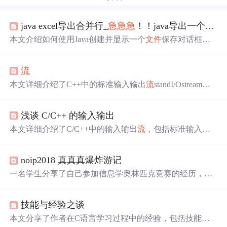
java excel导出合并行_
急
急
急
！！java导出一个固定格式的excel里面有合并行和并列，并且有附表，小弟是新手，求demo...
本文介绍如何使用Java创建并显示一个
文件
保存对话框，
引导用户选择保存位置及名称来导出Excel
文件
。该过程涉
及JFileChooser组件的配置与使用。
流
本文详细介绍了C++中的标准输入输出
流
standI/Ostream的
多种状态与格式设置方法，包括显示格式、数据对齐、输
出宽度等，并对
文件
流
及string
流
进行了概述。此外，文中
浅谈 C/C++ 的输入输出
还对比了Python中的类定义方式。
本文详细介绍了C/C++中的输入输出
流
，包括标准输入输
出
流
、
文件
输入输出
流
，以及输入输出缓冲区的工作原理
和作用。强调了缓冲区在提高输入输出效率中的重要性，
noip2018 真真真爆炸游记
并对比了C和C++中缓冲区的差异。此外，讨论了C++中的i
ostream库和C语言中的stdio库在处理输入输出时的异同，
一名学生分享了自己参加信息学奥林匹克竞赛的经历，详
如scanf()、printf()、cin、cout、getline()等函数的使用。最后
细记录了两天的比赛过程，包括算法设计、调试和心理状
提到了关闭C++标准
流
同步以提高性能的方法。
态的变化。
技能与经验之谈
本文分享了作者在C语言学习过程中的经验，包括技能提