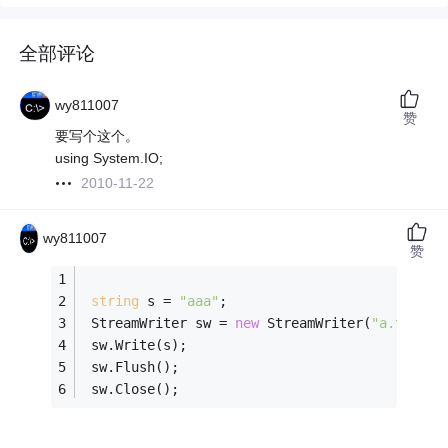
全部评论
wy811007
赞
要写个这个。
using System.IO;
2010-11-22
wy811007
赞
string
 s = 
"aaa"
;
 StreamWriter sw = 
new
 StreamWriter(
"a.txt"
, 
 sw.Write(s);
 sw.Flush();
 sw.Close();