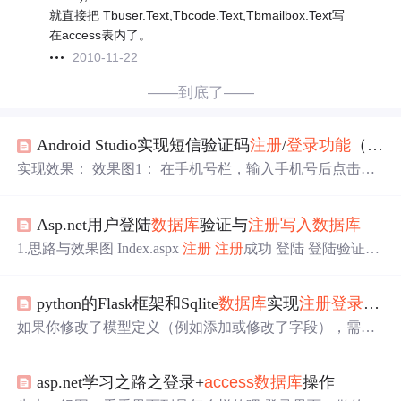
就直接把 Tbuser.Text,Tbcode.Text,Tbmailbox.Text写
在access表内了。
2010-11-22
——到底了——
Android Studio实现短信验证码
注册
/
登录功能
（sqlite
实现效果： 效果图1： 在手机号栏，输入手机号后点击获
取验证码，等待片刻就会收到验证码，填写收到的验证码
后点击验证
注册
，就可以实现
注册
功能。 效果图2： 按照
Asp.net用户登陆
数据库
验证与
注册
写入
数据库
提示，输入手机号和验证码就可以实现
登录功能
。 实现过
程：
注册
MobTech 在功能实现之前需要
注册
MobTech，用
1.思路与效果图 Index.aspx
注册
注册
成功 登陆 登陆验证通
来接收和验证验证码，新用户
注册
有1000条免费额度。
注
过进入内容页1 登陆没通过验证 思路：首先建一个Sqlserve
册
MobTech
注册
完成
之后，在导航栏找到开发者服务下的
r
数据库
Student,再建一个student
表
（name,pwd）存放用户名
SMSSDK。点击进入后开始使用。首先需要创建应用，应
python的Flask框架和Sqlite
数据库
实现
注册
登录功能
和密码。 然后
注册
功能的实现：通过
数据库
插入
信息
到
表
用LOGO以及应用名称随意填写。填写完后，选
的Sql语句来实现，成功提示用户名和密码。 登陆验证的实
如果你修改了模型定义（例如添加或修改了字段），需要
现：查询studen...
进行
数据库
迁移以确保
数据库
模式与模型定义一致。在ap
p/templates文件夹下创建login.html和register.html文件。在根
asp.net学习之路之登录+
access
数据库
操作
目录下创建run.py。，假设代码为app/dlxt,run.py文件放在ap