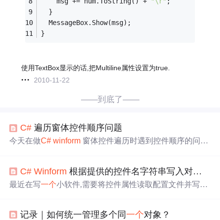
    msg += num.ToString() + 
"\r"
;
  }
  MessageBox.Show(msg);    
}
使用TextBox显示的话,把Multiline属性设置为true.
2010-11-22
——到底了——
C#
遍历窗体控件顺序问题
今天在做
C#
winform
窗体控件遍历时遇到控件顺序的问
题，也就是控件被遍历的先后问题。实际情况如下所述。
窗体界面如下： 界面构成是：主界面有
一个
Panel (Panel_1
C#
Winform
根据提供的控件名字符串写入对应的数据的数据
4)，Panel_14上面有13个子 Panel（Panel_1 ~ Panel_13)，每
个子 Panel 上有10个
Tex
t
Box
，为了便于操作
Tex
t
Box
中的
最近在写
一个
小软件,需要将控件属性读取配置文件并写入
数据需要将每个子Panel中的T...
控件属性。
记录｜如何统一管理多个同
一个
对象？