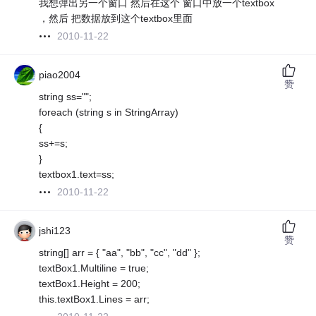
我想弹出另一个窗口 然后在这个 窗口中放一个textbox
，然后 把数据放到这个textbox里面
2010-11-22
piao2004
赞
string ss="";
foreach (string s in StringArray)
{
ss+=s;
}
textbox1.text=ss;
2010-11-22
jshi123
赞
string[] arr = { "aa", "bb", "cc", "dd" };
textBox1.Multiline = true;
textBox1.Height = 200;
this.textBox1.Lines = arr;