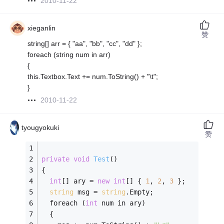
2010-11-22
xieganlin
赞
string[] arr = { "aa", "bb", "cc", "dd" };
foreach (string num in arr)
{
this.Textbox.Text += num.ToString() + "\t";
}
2010-11-22
tyougyokuki
赞
private
void
Test
()
{
int
[] ary = 
new
int
[] { 
1
, 
2
, 
3
 };
string
 msg = 
string
.Empty;
  foreach (
int
 num in ary)
  {