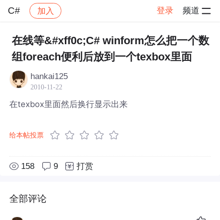
C#
登录
频道
加入
帖子详情
社区
C#
在线等&#xff0c;C# winform怎么把一个数
组foreach便利后放到一个texbox里面
hankai125
2010-11-22
在texbox里面然后换行显示出来
给本帖投票
158
9
打赏
全部评论