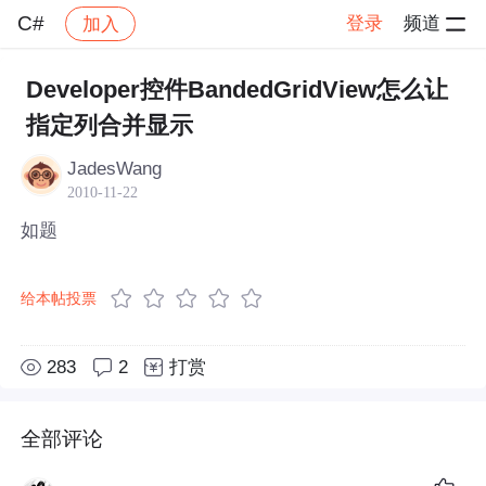
C#
登录
频道
加入
帖子详情
社区
C#
Developer控件BandedGridView怎么让
指定列合并显示
JadesWang
2010-11-22
如题
给本帖投票
283
2
打赏
全部评论