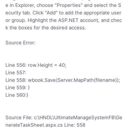
e in Explorer, choose "Properties" and select the S
ecurity tab. Click "Add" to add the appropriate user
or group. Highlight the ASP.NET account, and chec
k the boxes for the desired access.
Source Error:
Line 556: row.Height = 40;
Line 557:
Line 558: wbook.Save(Server.MapPath(filename));
Line 559: }
Line 560:}
Source File: c:\HNDL\UltimateManageSystemFB\Ge
nerateTaskSheet.aspx.cs Line: 558