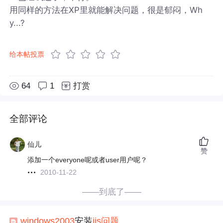
用同样的方法在XP里就能解决问题，很是郁闷，Wh
y...?
给本帖投票
64
1
打赏
全部评论
仙儿
赞
添加一个everyone呢或者user用户呢？
2010-11-22
——到底了——
windows
2003
安装
iis
问题