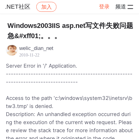
.NET社区
登录
频道
加入
帖子详情
社区
.NET社区
Windows2003IIS asp.net写文件失败问题
急&#xff01;。。。
welic_dian_net
2010-11-22
Server Error in '/' Application.
---------------------------------------------------
-----------------------------
Access to the path 'c:\windows\system32\inetsrv\b
tw3.tmp' is denied.
Description: An unhandled exception occurred duri
ng the execution of the current web request. Pleas
e review the stack trace for more information about
the error and where it originated in the code.