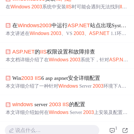
在
Windows
2003
系统中安装
IIS
时可能会遇到无法找到
IIS
组件或者安装
失败
的
问题
。这可能是由于组策略禁止了
IIS
的安装。解决方案包括检查并修改组策略设置，允许安装
II
在
Windows
2003
中运行
ASP.NET
站点出现System.ExecutionEngineException错误
S
。安装完成后，需要注意开启ASP访问权限、父路径以及
调整数据提交限制。通过控制面板的‘添加删除程序’和‘配
本文讲述在
Windows
2003
、VS
2003
、
ASP.NET
1.1环境
置您的服务器向导’可以完成
IIS
的安装和配置。
下，创建
ASP.NET
应用程序调试时出现错误。作者尝试多
种方法，如重新安装.net framework、用站点代替虚拟目录
ASP.NET
的
IIS
权限设置和故障排查
等均
失败
。最终发现是未安装.NET Framework升级补丁，
安装SP1后，给特定目录添加用户并赋予权限解决
问题
。
本文档详细介绍了在
Windows
2003
系统下，针对
ASP.NE
T
应用程序在
IIS
上遇到的配置错误及其解决方案。内容包
括错误分析、权限设置、
IIS
特性以及错误快速排查方法，
Win
2003
IIS
6 asp aspnet安全详细配置
旨在帮助开发者解决
IIS
权限
问题
和应用程序不可用的故
障。
本文详细介绍了一种针对
Windows
Server
2003
环境下ASP
和
ASP.NET
应用的安全配置方案，涉及系统盘权限调整、
I
IS
配置及特定
文件
夹权限设置等关键步骤。
windows
server
2003
IIS
的配置
本文详细介绍如何在
Windows
Server
2003
上安装及配置
II
S
服务，包括步骤说明和参数设置，如网站名称、IP地址、
端口、主目录等。
1
说点什么…