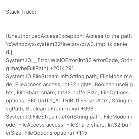
Stack Trace:
[UnauthorizedAccessException: Access to the path
'c:\windows\system32\inetsrv\btw3.tmp' is denie
d.]
System.IO.__Error.WinIOError(Int32 errorCode, Strin
g maybeFullPath) +2014291
System.IO.FileStream.Init(String path, FileMode mo
de, FileAccess access, Int32 rights, Boolean useRig
hts, FileShare share, Int32 bufferSize, FileOptions
options, SECURITY_ATTRIBUTES secAttrs, String m
sgPath, Boolean bFromProxy) +998
System.IO.FileStream..ctor(String path, FileMode m
ode, FileAccess access, FileShare share, Int32 buff
erSize, FileOptions options) +115