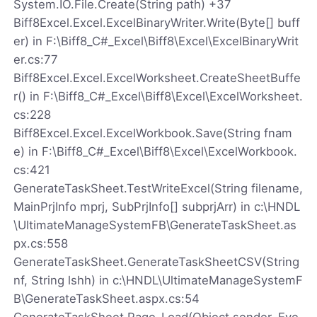
System.IO.File.Create(String path) +37
Biff8Excel.Excel.ExcelBinaryWriter.Write(Byte[] buff
er) in F:\Biff8_C#_Excel\Biff8\Excel\ExcelBinaryWrit
er.cs:77
Biff8Excel.Excel.ExcelWorksheet.CreateSheetBuffe
r() in F:\Biff8_C#_Excel\Biff8\Excel\ExcelWorksheet.
cs:228
Biff8Excel.Excel.ExcelWorkbook.Save(String fnam
e) in F:\Biff8_C#_Excel\Biff8\Excel\ExcelWorkbook.
cs:421
GenerateTaskSheet.TestWriteExcel(String filename,
MainPrjInfo mprj, SubPrjInfo[] subprjArr) in c:\HNDL
\UltimateManageSystemFB\GenerateTaskSheet.as
px.cs:558
GenerateTaskSheet.GenerateTaskSheetCSV(String
nf, String lshh) in c:\HNDL\UltimateManageSystemF
B\GenerateTaskSheet.aspx.cs:54
GenerateTaskSheet.Page_Load(Object sender, Eve