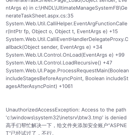
ntArgs e) in c:\HNDL\UltimateManageSystemFB\Ge
nerateTaskSheet.aspx.cs:35
System.Web.Util.CalliHelper.EventArgFunctionCalle
r(IntPtr fp, Object o, Object t, EventArgs e) +15
System.Web.Util.CalliEventHandlerDelegateProxy.C
allback(Object sender, EventArgs e) +34
System.Web.UI.Control.OnLoad(EventArgs e) +99
System.Web.UI.Control.LoadRecursive() +47
System.Web.UI.Page.ProcessRequestMain(Boolean
includeStagesBeforeAsyncPoint, Boolean includeSt
agesAfterAsyncPoint) +1061
UnauthorizedAccessException: Access to the path
'c:\windows\system32\inetsrv\btw3.tmp' is denied
高手们帮忙解决一下，给文件夹添加安全账户“ASPNE
T”已经试过了，不行。