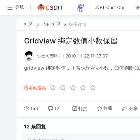
全
导航
.NET Conf China
社区
.NET社区
帖子详情
Gridview 绑定数值小数保留
2010-11-22 11:37:07
小王同志007
gridview 绑定数值，正常保留4位小数，如何判
给本帖投票
156
12
打赏
分享
收藏
12 条
回复