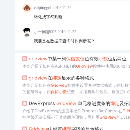
cuipinggui
2010-11-22
转化成字符判断
小王同志007
2010-11-22
我要是在数据库查询时作判断呢？
gridview
中某一列
保留
数值
位有效
小数
位后两位
本文介绍了如何在ASP.NET的
GridView
控件中使用Bound
gridview
在
绑定
显示的各种格式
本文介绍如何在
GridView
控件中设置各种数据格式，包括数
的精确展示，如
保留
小数
位数、采用科学计数法、设置货币
DevExpress
GridView
单元格进度条的
绑定
及拓
介绍了DevExpress的进度条控件ProgressBarControl在
Gri
控件暂无法实现小于某值颜色预警，需利用
GridView
的Cus
Gridview
中设置
绑定
字段的显示格式