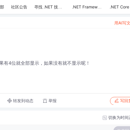
部
社区公告
.NET Core
寻找 .NET 技术达人
.NET Framework
用AI写
断如果有4位就全部显示，如果没有就不显示呢！
转发到动态
举报
写回
切换为时间