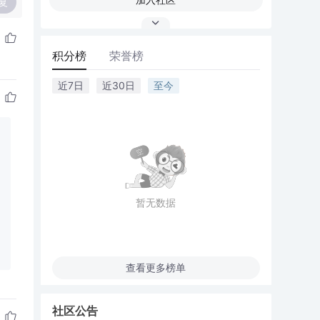
复
积分榜
荣誉榜
近7日
近30日
至今
暂无数据
查看更多榜单
社区公告