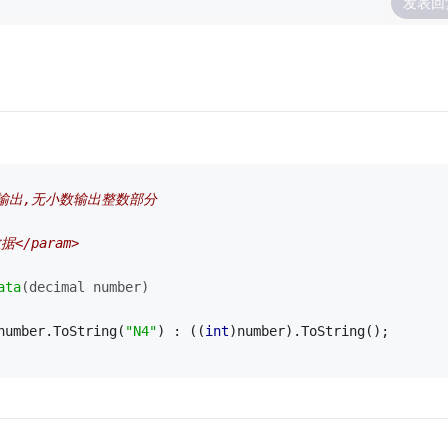
发表回
常输出,无小数输出整数部分
数据</param>
ata
(decimal number)
number.ToString(
"N4"
) : ((
int
)number).ToString();