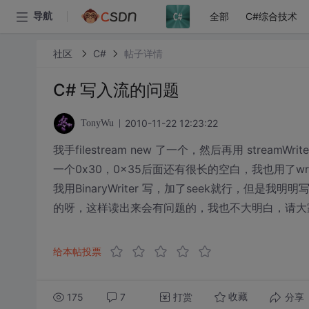
全部
C#综合技术
导航
社区
C#
帖子详情
C# 写入流的问题
2010-11-22 12:23:22
TonyWu
我手filestream new 了一个，然后再用 stre
一个0x30，0x35后面还有很长的空白，我也用了writer.Ba
我用BinaryWriter 写，加了seek就行，但是我明明写
的呀，这样读出来会有问题的，我也不大明白，请大家赐教....
给本帖投票
175
7
打赏
分享
收藏