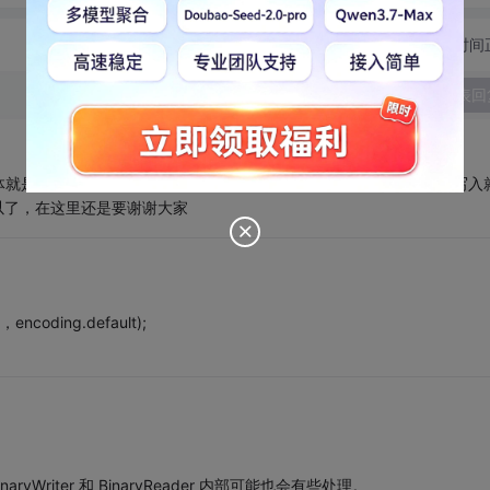
切换为时间
发表回
要把一个short值存成一个byte[] 这样用BinaryWriter再去写入
以了，在这里还是要谢谢大家
oding.default);
Writer 和 BinaryReader 内部可能也会有些处理。