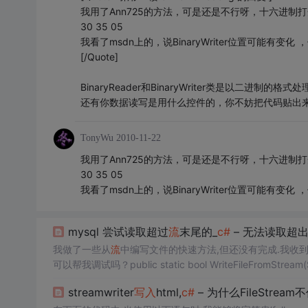
我用了Ann725的方法，可是还是不行呀，十六进制
30 35 05
我看了msdn上的，说BinaryWriter位置可能有变化
[/Quote]
BinaryReader和BinaryWriter类是以二进制的格式处理
还有你数据读写是用什么控件的，你不妨把代码贴出
TonyWu
2010-11-22
我用了Ann725的方法，可是还是不行呀，十六进制
30 35 05
我看了msdn上的，说BinaryWriter位置可能有变化
mysql 尝试读取超过
流
末尾的_
c#
– 无法读取超
我做了一些从
流
中编写文件的快速方法,但还没有完成.我收到此异常,我找不
可以帮我调试吗？public static bool WriteFileFromStream(Stream
streamwriter
写入
html,
c#
– 为什么FileStream不