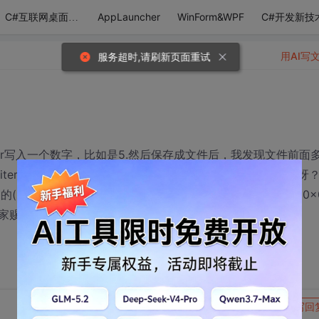
AppLauncher
WinForm&WPF
C#开发新技
C#互联网桌面应用
用AI写
服务超时,请刷新页面重试
amWriter写入一个数字，比如是5.然后保存成文件后，我发现文件前面
seStream.Seek(0, SeekOrigin.Begin);这是怎么回事呀
的(short)5,写入文件后，成了0x05 0x00 本来应该是0x00 0x
........
转发到动态
举报
写回