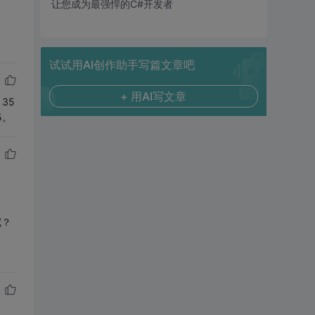
让您成为最强悍的C#开发者
试试用AI创作助手写篇文章吧
+ 用AI写文章
35
5。
呢？