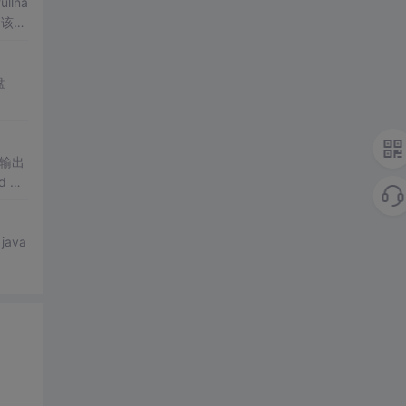
llna
建该文
盘
输出