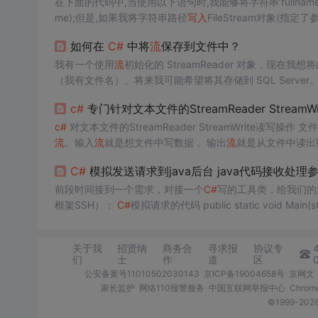
在下面的代码中,当使用以下语句时,我能够将字符串’fullnam
me);但是,如果我将字符串路径
写入
FileStream对象(指定
件,但不会
写入
任何内容.第一次尝试：注释掉System.I...
如何在
C#
中将
流
保存到文件中？
我有一个使用
流
初始化的 StreamReader 对象，现在我想将
（我有文件名）。将来我可能希望将其存储到 SQL Server
c#
专门针对文本文件的StreamReader StreamW
c#
对文本文件的StreamReader StreamWrite读写
流
。输入
流
就是想文件中写数据， 输出
流
就是从文件中读出数据、 StreamReader类对文件的读取和关闭 class Progra
in(string[] args) { try { //创建一个S
C#
模拟发送请求到java后台 java代码接收处理
前段时间接到一个需求，对接一个
C#
写的工具类，给我们的系统后台上传数据。 需求不难
框架SSH）：
C#
关于我
招贤纳
商务合
寻求报
协议专
们
士
作
道
区
公安备案号11010502030143
京ICP备19004658号
京网文〔
家长监护
网络110报警服务
中国互联网举报中心
Chro
©1999-2