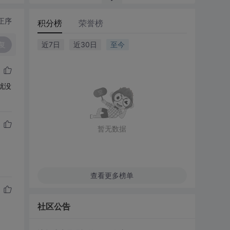
正序
积分榜
荣誉榜
复
近7日
近30日
至今
就没
暂无数据
查看更多榜单
社区公告