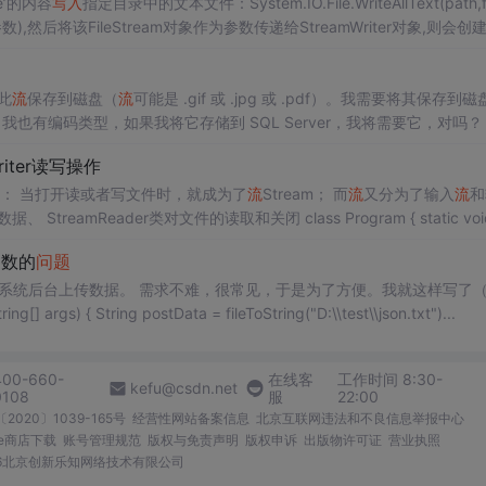
e’的内容
写入
指定目录中的文本文件：System.IO.File.WriteAllText(path,fu
了参数),然后将该FileStream对象作为参数传递给StreamWriter对象,则会创
此
流
保存到磁盘（
流
可能是 .gif 或 .jpg 或 .pdf）。我需要将其保存到磁
。我也有编码类型，如果我将它存储到 SQL Server，我将需要它，对吗？
riter读写操作
操作 文件： 当打开读或者写文件时，就成为了
流
Stream； 而
流
又分为了输入
流
和
m { static void Ma
参数的
问题
，很常见，于是为了方便。我就这样写了（java
模拟请求的代码 public static void Main(string[] args) { String postData = fileToString("D:\\test\\json.txt")...
400-660-
在线客
工作时间 8:30-
kefu@csdn.net
0108
服
22:00
2020〕1039-165号
经营性网站备案信息
北京互联网违法和不良信息举报中心
me商店下载
账号管理规范
版权与免责声明
版权申诉
出版物许可证
营业执照
026北京创新乐知网络技术有限公司