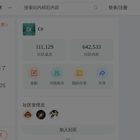
...
术
登录/注册
文章
C#
111,129
642,533
社区成员
社区内容
多了
？
发帖
与我相关
我的任务
分享
05
社区管理员
加入社区
复