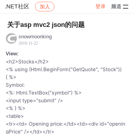
.NET社区
登录
频道
加入
帖子详情
社区
.NET社区
关于asp mvc2 json的问题
snowmoonking
2010-11-22
View:
<h2>Stocks</h2>
<% using (Html.BeginForm("GetQuote", "Stock"))
{ %>
Symbol:
<%: Html.TextBox("symbol") %>
<input type="submit" />
<% } %>
<table>
<tr><td> Opening price:</td><td><div id="openin
gPrice" /></td></tr>