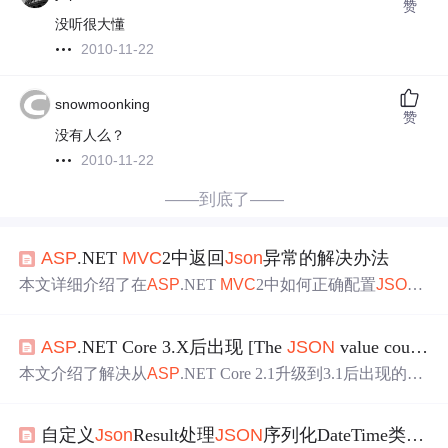
赞
没听很大懂
2010-11-22
snowmoonking
赞
没有人么？
2010-11-22
——到底了——
ASP
.NET
MVC
2中返回
Json
异常的解决办法
本文详细介绍了在
ASP
.NET
MVC
2中如何正确配置
JSON
行为，以避免在GET请求中泄露敏感信息的
问题
，并通过
实例演示了如何修改后端代码来实现安全的
JSON
交互。
ASP
.NET Core 3.X后出现 [The
JSON
value could not be converted to System.Nullable] 错误
本文介绍了解决从
ASP
.NET Core 2.1升级到3.1后出现的
JS
ON
序列化错误的方法。该错误源于系统默认使用System.T
ext.
Json
替代了
Json
.NET。通过安装
Json
.NET或Microsoft.
自定义
Json
Result处理
JSON
序列化DateTime类型数据（Ext4.2+
Asp
NetCore.
Mvc
.Newtonsoft
Json
包，并在Startup.cs中配