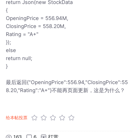
return Json(new StockData
{
OpeningPrice = 556.94M,
ClosingPrice = 558.20M,
Rating = "A+"
});
else
return null;
}
最后返回{"OpeningPrice":556.94,"ClosingPrice":55
8.20,"Rating":"A+"}不能再页面更新，这是为什么？
给本帖投票
163
6
打赏