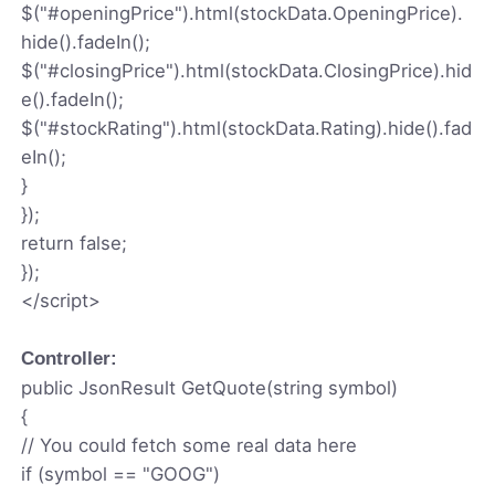
$("#openingPrice").html(stockData.OpeningPrice).
hide().fadeIn();
$("#closingPrice").html(stockData.ClosingPrice).hid
e().fadeIn();
$("#stockRating").html(stockData.Rating).hide().fad
eIn();
}
});
return false;
});
</script>
Controller:
public JsonResult GetQuote(string symbol)
{
// You could fetch some real data here
if (symbol == "GOOG")