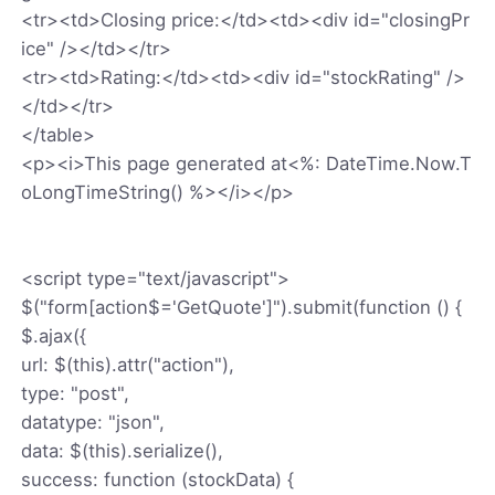
<tr><td>Closing price:</td><td><div id="closingPr
ice" /></td></tr>
<tr><td>Rating:</td><td><div id="stockRating" />
</td></tr>
</table>
<p><i>This page generated at<%: DateTime.Now.T
oLongTimeString() %></i></p>
<script type="text/javascript">
$("form[action$='GetQuote']").submit(function () {
$.ajax({
url: $(this).attr("action"),
type: "post",
datatype: "json",
data: $(this).serialize(),
success: function (stockData) {