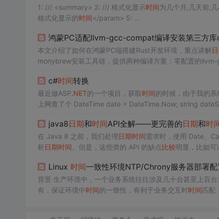
1: /// <summary> 2: /// 格式化显示
时间
为几个月,几天前,几
格式化显示的
时间
</param> 5: ...
鸿蒙PC适配llvm-gcc-compat编译安装第三方库c
本文介绍了如何在鸿蒙PC端搭建Rust开发环境，重点讲解
日
monybrew安装工具链，提供两种编译方案：零配置的llvm-gc
间
处理库，支持时区计算、
日期
加减、格式化解析、
时间
戳
c#
时间
转换
式化输出、字符串解析、
日期
偏移、
时间
戳互转、
差值
计算
最近做ASP
.NET
的一个项目，获取
时间
的时候，由于我的系
上网查了个 DateTime date = DateTime.Now; string dateStr= date.ToString("yyyy-MM-dd HH:mm:ss"); 避免了这个问题。 进而又看
到一片
比较
全面的
日期
转换，如是贴了过来...
java8
日期
和
时间
API全解——更完善的
日期
和
时
在 Java 8 之前，我们处理
日期
时间
需求时，使用 Date、Cale
析
日期
时间
。但是，这些类的 API 的缺点
比较
明显，比如可读
题。比如：年份的起始选择是1900年，月份的起始从0开始。// 它的打印
Linux
时间
一致性环境NTP/Chrony服务器部署配
背景 生产环境中，一个业务系统往往涉及几十台甚至上百
有，保证环境中
时间
的一致性，有利于业务交互时
时间
匹配
数据上报正常。 ntp架构 下图来源网络，在前端管理节点上
成，局域网内再同本地ntp服务器同步
时间
。实际环境中，可借助