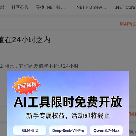
部
社区公告
.NET Core
寻找 .NET 技术达人
.NET Framework
用AI写
差值在24小时之内
 22:22:22 相比，它们的差值就不超过24小时
转发到动态
举报
写回
切换为时间