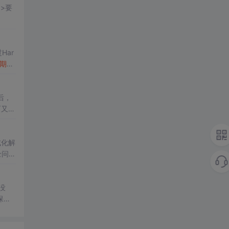
Har
期
时
、格
后，
式化解
全问
没
保证
完