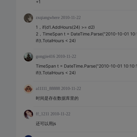
+1
zxqiangwhere
2010-11-22
1，if(d1.AddHours(24) >= d2)
2，TimeSpan t = DateTime.Parse("2010-10-01 10:1
if(t.TotalHours < 24)
gongjie416
2010-11-22
TimeSpan t = DateTime.Parse("2010-10-01 10:10:1
if(t.TotalHours < 24)
a11111_88888
2010-11-22
时间是存在数据库里的
ff_1211
2010-11-22
还可以用js