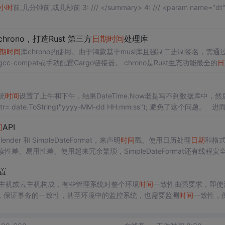
小时
前,几分钟前,或几秒前 3: /// </summary> 4: /// <param name="dt">要
hrono，打造Rust 第三方
日期
时间
处理库
期
时间
库chrono的使用。由于鸿蒙基于musl库且强制二进制签名，需通过
c-compat或手动配置Cargo链接器。 chrono是Rust生态功能最全的
日
转换等核心功能。文章提供了完整的main.rs示例代码，涵盖获取当前
时间
、月初月末等常见业务场景，并说明如何通
统
时间
设置了上午和下午，结果DateTime.Now老是写不到数据库中，然
间
API
nder 和 SimpleDateFormat，来声明
时间
戳、使用日历处理
日期
和格
性差、易用性差、使用起来冗余繁琐，SimpleDateFormat还有线程安
输出效果为： Tue Mar 18 00 : 00 : 00 CET 2014。
置
台主机或云主机构成，有些管理系统对整个环境
时间
一致性由强要求，即使
，保证事务的一致性，甚至环境中的监控系统，也需要监测
时间
一致性，
部署ntp服务器，且采取主备模式，局域网的ntp服务器先于外网ntp同步
类似架构，两个管理节点可以用HAproxy+keepalive做Heartbea