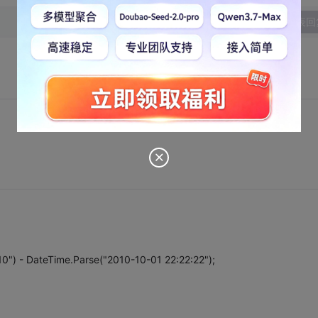
发表回
0") - DateTime.Parse("2010-10-01 22:22:22");