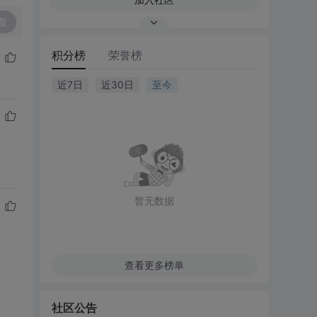
复
积分榜
荣誉榜
近7日
近30日
至今
暂无数据
查看更多榜单
社区公告