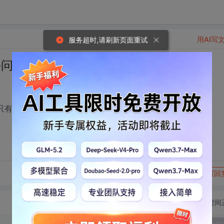
用AI写
服务超时,请刷新页面重试
块问题
么设置只有管理员可以看到留言，其他人看不到留言
转发到动态
举报
写回
切换为时间