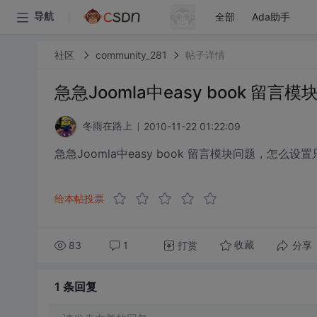
全部
Ada助手
导航
社区
community_281
帖子详情
急急Joomla中easy book 留言模
2010-11-22 01:22:09
冬雨在路上
急急Joomla中easy book 留言模块问题，怎
给本帖投票
83
1
打赏
分享
收藏
1 条
回复