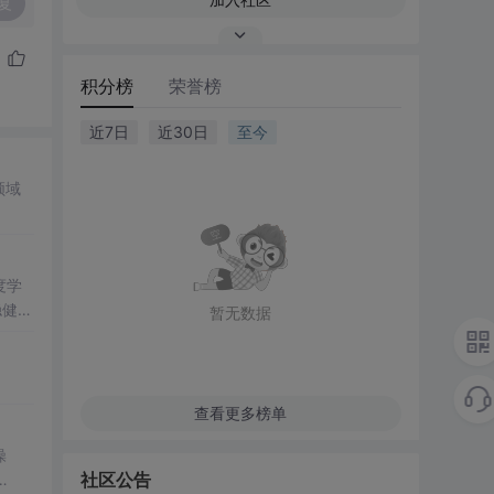
复
积分榜
荣誉榜
近7日
近30日
至今
领域
度学
稳健性
暂无数据
力。
优化
策；
查看更多榜单
模型的
操
社区公告
策略，