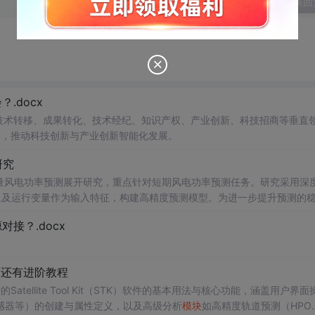
发表回
.docx
在技术转移、成果转化、技术经纪、知识产权、产业创新、科技招商等垂直
案，推动科技创新与产业创新智能化发展。
研究
型的多变量风电功率预测展开研究，重点针对短期风电功率预测任务。研究采用深
多种气象及运行变量作为输入特征，构建高精度预测模型。为进一步提升预测的
，优化模型在不确定性环境下的输出表现，增强预测结果的置信区间估计能
接？.docx
与电网调度的科学性。; 适合人群：具备Python编程基
ow）的研究生、科研人员，以及从事新能源发电预测、电力系统调度、智能电网
于风电场实际运行
中
的短期功率预测系统，辅助电网进行精准负荷调配与调度决
页还有进阶教程
sformer的时间序列预测模型；③探索LASSO分位数回归与深度学习
tellite Tool Kit（STK）软件的基本用法与核心功能，涵盖用户界面
流程、Transformer模型的结构设计与注意力机制实现、超参数调优
感器等）的创建与属性定义，以及高级分析
模块
如高精度轨道预测（HPO