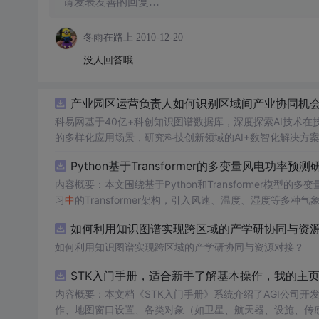
请发表友善的回复…
冬雨在路上
2010-12-20
没人回答哦
产业园区运营负责人如何识别区域间产业协同机会？
科易网基于40亿+科创知识图谱数据库，深度探索AI技术
的多样化应用场景，研究科技创新领域的AI+数智化解决方
Python基于Transformer的多变量风电功率预测
内容概要：本文围绕基于Python和Transformer模
习
中
的Transformer架构，引入风速、温度、湿度等
与可靠性，研究结合近端梯度算法求解LASSO分位数回归
如何利用知识图谱实现跨区域的产学研协同与资源对
该技术是机器学习与新能源领域深度融合的典型应用，旨在提高风电并网的稳定性
础，熟悉主流深度学习框架（如PyTorch或TensorFl
如何利用知识图谱实现跨区域的产学研协同与资源对接？
等相关工作的技术人员。; 使用场景及目标：①应用
STK入门手册，适合新手了解基本操作，我的主
②作为科研项目的技术蓝本，用于复现、改进或扩展基于Tran
融合机制，提升预测结果的概率性输出与风险评估能力。; 阅读建议：此资源适用于已掌握机器学习与深度学习基础知识的读者，建议结合
内容概要：本文档《STK入门手册》系统介绍了AGI公司开发的Sa
所提供的代码实现进行动手实践，重点关注多变量数据的预处理
作、地图窗口设置、各类对象（如卫星、航天器、设施、传