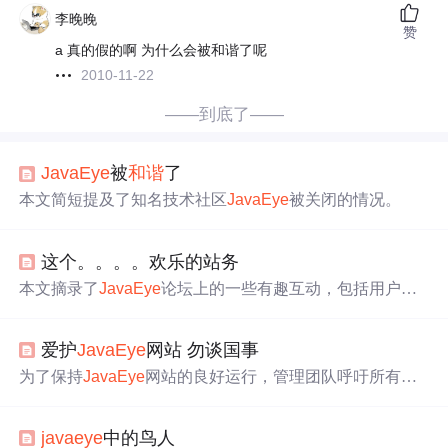
李晚晚
赞
a 真的假的啊 为什么会被和谐了呢
2010-11-22
——到底了——
Java
Eye
被
和谐
了
本文简短提及了知名技术社区
Java
Eye
被关闭的情况。
这个。。。。欢乐的站务
本文摘录了
Java
Eye
论坛上的一些有趣互动，包括用户对
于论坛功能的建议与反馈，管理员幽默回应等内容，展现
了社区轻松
和谐
的一面。
爱护
Java
Eye
网站 勿谈国事
为了保持
Java
Eye
网站的良好运行，管理团队呼吁所有用
户避免发布敏感内容。该网站旨在为技术人员提供交流平
台，未来将加强对敏感信息的监管。若发现不当帖子将会
java
eye
中的鸟人
被迅速移除，请各位用户相互监督并及时举报。