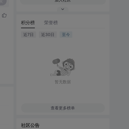
复
积分榜
荣誉榜
近7日
近30日
至今
暂无数据
查看更多榜单
社区公告