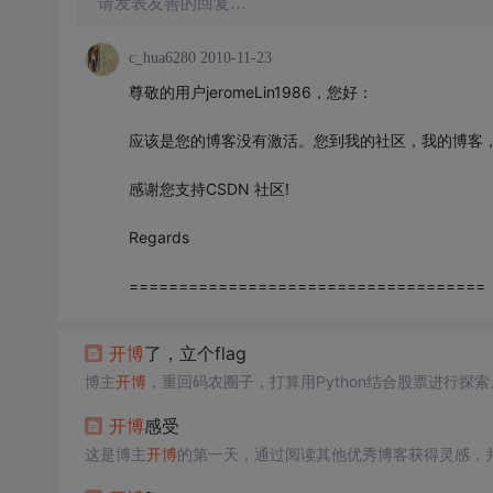
请发表友善的回复…
c_hua6280
2010-11-23
尊敬的用户jeromeLin1986，您好：
应该是您的博客没有激活。您到我的社区，我的博客
感谢您支持CSDN 社区!
Regards
====================================
开博
了，立个flag
博主
开博
，重回码农圈子，打算用Python结合股票进行探索
开博
感受
这是博主
开博
的第一天，通过阅读其他优秀博客获得灵感，