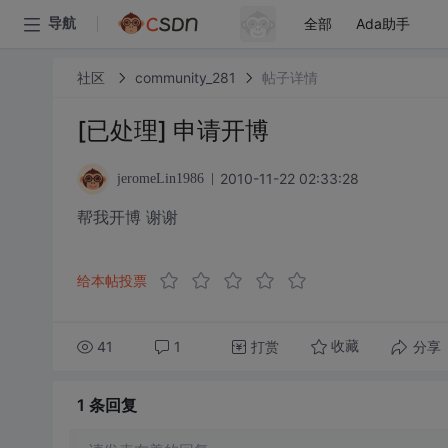
全部
Ada助手
导航
社区
community_281
帖子详情
[已处理] 申请开博
2010-11-22 02:33:28
jeromeLin1986
帮我开博 谢谢
给本帖投票
41
1
打赏
分享
收藏
1 条
回复