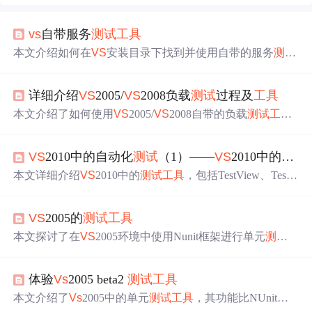
vs
自带服务
测试
工具
本文介绍如何在
VS
安装目录下找到并使用自带的服务
测试
工具
WcfTestClient.exe，帮助开发者验证服务端代码。
详细介绍
VS
2005/
VS
2008负载
测试
过程及
工具
本文介绍了如何使用
VS
2005/
VS
2008自带的负载
测试
工具
进行Web应用的压力
测试
。通过一个聊天室案例，逐步演
示了从录制Web操作到设置并发人数的过程，并分析了不
VS
2010中的自动化
测试
（1）——
VS
2010中的
测试
同并发数下系统的响应情况。
本文详细介绍
VS
2010中的
测试
工具
，包括TestView、TestL
istEditor等，通过实例演示如何进行单元
测试
，并讲解代码
覆盖率的设置与查看。
VS
2005的
测试
工具
本文探讨了在
VS
2005环境中使用Nunit框架进行单元
测试
的经验，并对比了自带
测试
工具
的便利性。同时提到了利
用
VS
TS进行网站压力
测试
的可能性，以及LoadRunner作为
体验
Vs
2005 beta2
测试
工具
专业
工具
的优势。
本文介绍了
Vs
2005中的单元
测试
工具
，其功能比NUnit更