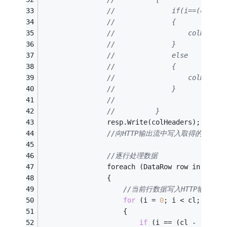
//				if(i==(c
//				{
//					col
//				}
//				else
//				{
//					col
//				}
//       
//			}
                resp.Write(colHeaders);
//向HTTP输出流中写入取得的数据信
//逐行处理数据   
                foreach (DataRow row in myRow
                {
//当前行数据写入HTTP输出流，并
for
 (i = 
0
; i < cl; i++)
                    {
if
 (i == (cl - 
1
))
//