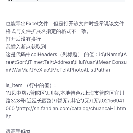
也能导出Excel文件，但是打开该文件时提示说该文件
格式与文件扩展名指定的格式不一致。
打开后没有换行
我插入断点获取到
这是代码中colHeaders（列标题） 的值：id\tName\tA
rea\tSort\tTime\tTel\tAddress\tHuiYuan\tMeanConsu
m\tWaiMai\tYeXiao\tMeTel\tPhoto\tListPath\n
ls_item （行中的值）:
1\t凤中凰\t普陀区\t川菜,本地特色\t上海市普陀区宜川
路328号(近延长西路)\t暂无\t其它\t无\t无\t02156941
060 \thttp://sh.fandian.com/catalog/chuancai-1.htm
l\n
请高手解答