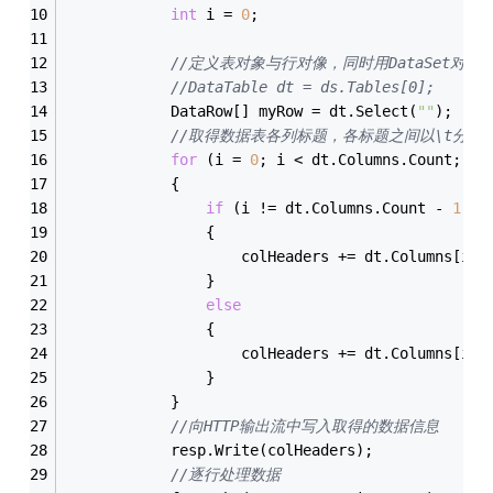
int
 i = 
0
;
//定义表对象与行对像，同时用DataSet对其
//DataTable dt = ds.Tables[0];
            DataRow[] myRow = dt.Select(
""
);
//取得数据表各列标题，各标题之间以\t分割
for
 (i = 
0
; i < dt.Columns.Count; i+
            {
if
 (i != dt.Columns.Count - 
1
)
                {
                    colHeaders += dt.Columns[i].
                }
else
                {
                    colHeaders += dt.Columns[i].
                }
            }
//向HTTP输出流中写入取得的数据信息 
            resp.Write(colHeaders);
//逐行处理数据 