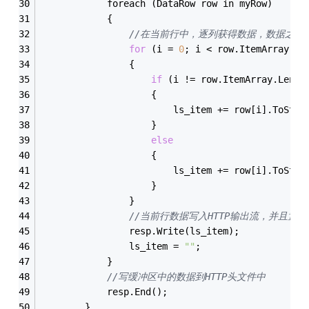
            foreach (DataRow row in myRow)
            {
//在当前行中，逐列获得数据，数据之间以
for
 (i = 
0
; i < row.ItemArray.Le
                {
if
 (i != row.ItemArray.Lengt
                    {
                        ls_item += row[i].ToStri
                    }
else
                    {
                        ls_item += row[i].ToStri
                    }
                }
//当前行数据写入HTTP输出流，并且置空l
                resp.Write(ls_item);
                ls_item = 
""
;
            }
//写缓冲区中的数据到HTTP头文件中 
            resp.End();
        }