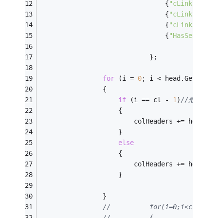
								{
"cLink1"
,
"Cl
								{
"cLink2"
,
"Cl
								{
"cLink3"
,
"Cl
								{
"HasSend_dt"
							};
for
 (i = 
0
; i < head.GetLengt
                {
if
 (i == cl - 
1
)
//最后一列
                    {
                        colHeaders += head[i,
                    }
else
                    {
                        colHeaders += head[i,
                    }
                }
//			for(i=0;i<cl;i++)
//			{