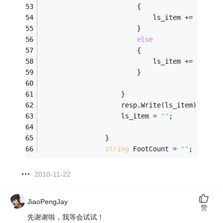
                        {
                            ls_item += (row[i
                        }
else
                        {
                            ls_item += (row[i
                        }
                    }
                    resp.Write(ls_item);
                    ls_item = 
""
;
                }
string
 FootCount = 
""
;
2010-11-22
JiaoPengJay
赞
先谢谢啦，我等会试试！