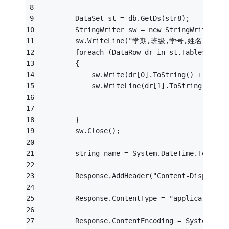
        DataSet st = db.GetDs(str8);
        StringWriter sw = new StringWriter();
        sw.WriteLine("学期,班级,学号,姓名,类型,
        foreach (DataRow dr in st.Tables[0].R
        {
            sw.Write(dr[0].ToString() + ",");
            sw.WriteLine(dr[1].ToString() + "
        }
        sw.Close();
        string name = System.DateTime.Today.
        Response.AddHeader("Content-Dispositi
        Response.ContentType = "application/m
        Response.ContentEncoding = System.Tex