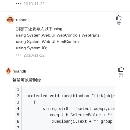
2010-11-22
ruiandli
赞
别忘了还要导入以下using
using System.Web.UI.WebControls.WebParts;
using System.Web.UI.HtmlControls;
using System.IO;
2010-11-22
ruiandli
赞
希望可以帮到你
 protected void xueqibiaobao_Click(objec
    {
        string str8 = "select xueqi,classname
           xueqitjb.SelectedValue + "' and cl
            xueqibanji.Text + "' group by xue