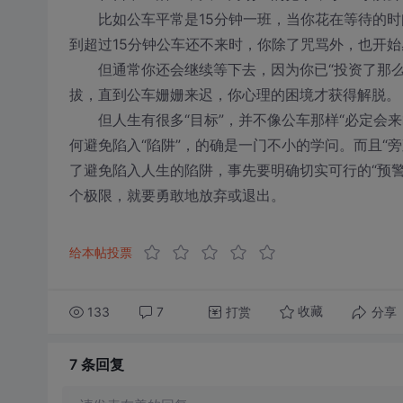
比如公车平常是15分钟一班，当你花在等待的时间
到超过15分钟公车还不来时，你除了咒骂外，也开始
但通常你还会继续等下去，因为你已“投资了那么
拔，直到公车姗姗来迟，你心理的困境才获得解脱。
但人生有很多“目标”，并不像公车那样“必定会来
何避免陷入“陷阱”，的确是一门不小的学问。而且“
了避免陷入人生的陷阱，事先要明确切实可行的“预
个极限，就要勇敢地放弃或退出。
给本帖投票
133
7
打赏
分享
收藏
7 条
回复