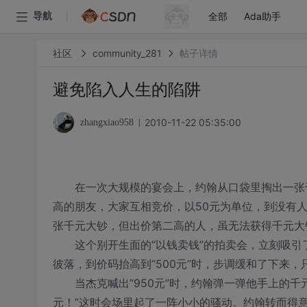
全部
Ada助手
导航
社区
community_281
帖子详情
避免陷入人生的陷阱
2010-11-22 05:35:00
zhangxiao958
在一次大规模的宴会上，约翰从口袋里掏出一张千
高的朋友，大家互相竞价，以50元为单位，到没有
张千元大钞，但出价第二高的人，虽无法获得千元大
这个别开生面的“以钱卖钱”的拍卖会，立刻吸引了大家的
彼落，到价码抬高到“500元”时，步调缓和了下来
当杰克喊出“950元”时，约翰弹一弹他手上的千元
元！”这时会场里起了一阵小小的骚动。约翰转而得意