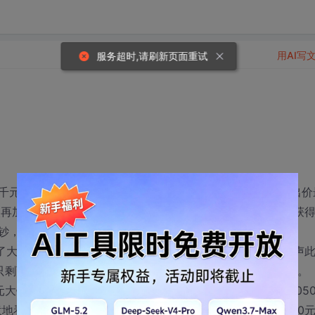
用AI写
服务超时,请刷新页面重试
元大钞，向所有的来宾宣布：他要将这张千元大钞拍卖给出价
人再加价为止。出价最高的人只要付给约翰他所开的价码即可获
钞，仍需将他所开的价码如数付给约翰。
兴趣。开始时，“100元”、“150元”、“200元”的竞价声
，只剩下三四个在竞价。最后只剩下杰克和比尔在那里相持不下。
大钞，暧昧地看着比尔，比尔似乎不假思索地脱口而出：“105
地看着杰克，等待他加价或者退出，杰克咬一咬牙说：“2050元