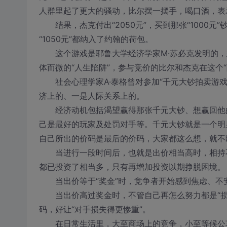
人群里起了更大的骚动，比尔摆一摆手，喝口酒，表
结果，杰克付出“2050元”，买到那张“1000元”
“1050元”都纳入了约翰的荷包。
这个游戏是耶鲁大学经济学家M·苏必克发明的，想
体而微的“人生陷阱”，参与竞价的比尔和杰克在这个
社会心理学家A·泰格曾对参加“千元大钞拍卖游戏
济上的、一是人际关系上的。
经济动机包括渴望赢得那张千元大钞、想赢回他的
己是最好的玩家及处罚对手等。千元大钞就是一个明
自己所出的价码是最后的价码，大家都这么想，就不
当进行一段时间后，也就是出价相当高时，相持不
都已投资了相当多，只有再增加投资以期挣脱困境。
当出价等于“奖金”时，竞争者开始感到焦虑、不安
当出价高过奖金时，不管自己再怎么努力都是“损失
码，好让“对手损失得更惨重”。
在日常生活里，大至商场上的竞争，小至等候公车