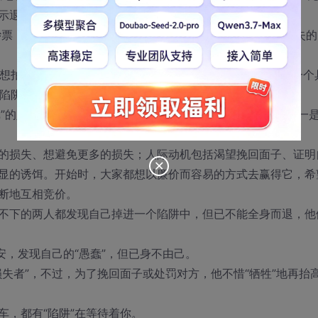
示退出这个“疯狂的拍卖会”，大家才松了一口气。
钞票，而比尔则平白付出了“1050元”。两人“平分秋色”，各损失的
拍卖钱的人几乎屡试不爽地从这拍卖会里“赚到钱”。它是一个
“陷阱”里越陷越深，不能自拔，最后都付出了痛苦的代价。
”的人加以分析，结果发现掉入“陷阱”的人通常有两个动机，一
损失、想避免更多的损失；人际动机包括渴望挽回面子、证明
显的诱饵。开始时，大家都想以廉价而容易的方式去赢得它，希
断地互相竞价。
下的两人都发现自己掉进一个陷阱中，但已不能全身而退，他
，发现自己的“愚蠢”，但已身不由己。
者”，不过，为了挽回面子或处罚对方，他不惜“牺牲”地再抬
，都有“陷阱”在等待着你。