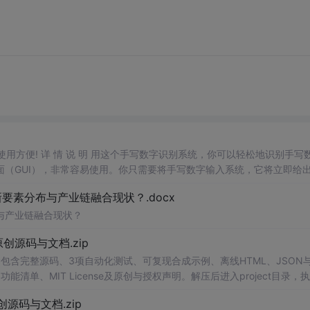
，使用方便! 详 情 说 明 用这个手写数字识别系统，你可以轻松地识别手写
（GUI），非常容易使用。你只需要将手写数字输入系统，它将立即给
、工作还是日常生活，都能为你提供快速和准确的识别服务。它是一个非
素分布与产业链融合现状？.docx
与产业链融合现状？
.0-原创源码与文档.zip
包含完整源码、3项自动化测试、可复现合成示例、离线HTML、JSON与
能清单、MIT License及原创与授权声明。解压后进入project目录，执
告，也可通过本地静态服务器打开网页。运行时零第三方依赖，不包含热点产品或开源
.0-原创源码与文档.zip
。适合前端开发、AI应用工程、测试审计和课程实践。