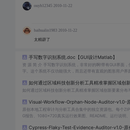
ouyh12345
2010-11-22
baihualin1983
2010-11-22
太精辟了
手写数字识别系统.doc【GUI设计Matlab】
资 源 简 介 手写数字识别系统，非常好的啊!带有GUI界面
字。这个系统不仅功能强大，而且还带有直观的图形用户界面
的识别结果。这个系统可以在各种场景中使用，无论是学校
如何通过区域科技创新分析工具精准掌握区域创新要
便和实用的工具，你一定会喜欢它的！
如何通过区域科技创新分析工具精准掌握区域创新要素分布
Visual-Workflow-Orphan-Node-Auditor-v1
原创本地工程审计与分析工具合集中的独立资源包。每个ZIP
G报告、1080×720真实运行效果图、README、运行说明、功
m test验证算法，执行npm run report生成报
Cypress-Flaky-Test-Evidence-Auditor-v1
源码、Logo、官方截图、论文、生产日志或其他受限素材