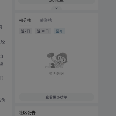
积分榜
荣誉榜
具
近7日
近30日
至今
是经
自
望
暂无数据
们
查看更多榜单
高价
社区公告