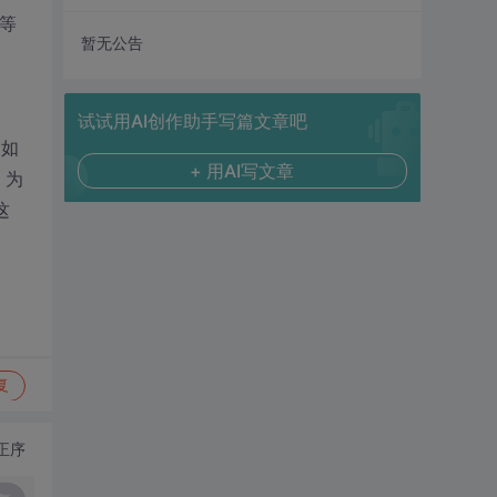
等
暂无公告
试试用AI创作助手写篇文章吧
，如
+ 用AI写文章
。为
这
复
正序