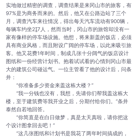
实地做过精密的调查，调查结果是来冈山市的旅客，有
97%是为商务而来的。然后，他又在公路边站了三个
月，调查汽车来往情况，得出每天汽车流动有900辆，
每辆车约坐27人，然而当时，冈山市的旅馆却没有一
家有像样的停车场设施。他想，将来新盖的饭店，必须
具有商业风格，而且附设广阔的停车场，以此来吸引旅
客。他又花费1年时间，制成几张十分阔气的饭店设计
图纸和一份经营计划书。抱着试试看的心情到冈山市最
大的建筑公司碰运气。一位主管看了他的设计后，问条
井：
“你准备多少资金来盖这栋大楼？”
“我一分钱也没有，我想，先请你们帮我盖这栋大
楼，至于建筑费等我开业之后，分期付给你们。”条井
泰然自若地回答。
“你简直是在白日做梦，真是太天真啦，请你把这
个设计图拿回去吧！”
“这几张图纸和计划书是我花了两年时间搞成的，