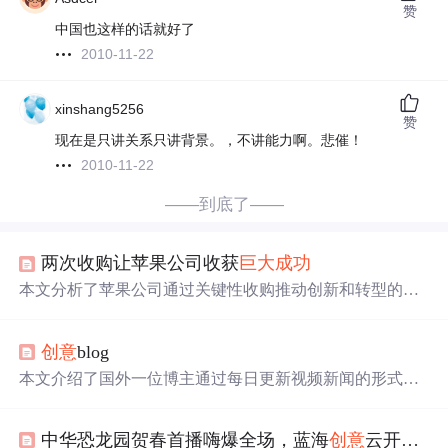
赞
中国也这样的话就好了
2010-11-22
xinshang5256
赞
现在是只讲关系只讲背景。，不讲能力啊。悲催！
2010-11-22
——到底了——
两次收购让苹果公司收获
巨大成功
本文分析了苹果公司通过关键性收购推动创新和转型的历
史，如NeXT的回归与操作系统技术、BeatsElectronics
带来
的音乐市场拓展，以及多点触控和Retina屏幕技术的引入。
创意
blog
这些收购对苹果的商业成功和产品线发展起到了重要作
用。
本文介绍了国外一位博主通过每日更新视频新闻的形式经
营自己的博客并获得了
巨大成功
的事例。同时提到了国内
也开始出现类似的视频博客站点，如磊客网。此外还分享
中华恐龙园贺春首播嗨爆全场，蓝海
创意
云开启文旅直播营销新篇章
了一个包含日常生活照片的图片日记帖子，显示了个人博