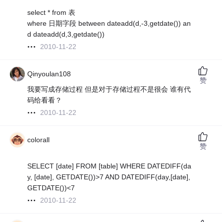
select * from 表
where 日期字段 between dateadd(d,-3,getdate()) an
d dateadd(d,3,getdate())
2010-11-22
Qinyoulan108
赞
我要写成存储过程 但是对于存储过程不是很会 谁有代
码给看看？
2010-11-22
colorall
赞
SELECT [date] FROM [table] WHERE DATEDIFF(da
y, [date], GETDATE())>7 AND DATEDIFF(day,[date],
GETDATE())<7
2010-11-22