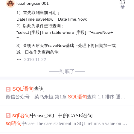
luozhongxian001
赞
1）首先取到当前日期；
DateTime saveNow = DateTime.Now;
2）以此为条件进行查询；
“select [字段] from table where [字段]=‘”+saveNow+
“'；
3）查明天后天在saveNow基础上处理下将日期加一或
减一日在作为查询条件;
2010-11-22
——到底了——
SQL语句
查询
微信公众号：菜鸟永恒 第1章
SQL语句
查询 1.1 排序 通过o
rder by语句，可以将查询出的结果进行排序。放置在select
语句的最后。 格式: SELECT * FROM 表名 ORDER BY 排
sql语句
中case_SQL中的CASE语句
序字段ASC|DESC; ASC 升序 (默认) DESC 降序 1.查询所有
商品信息,使用价格排序(降序) SELECT * FROM product O
sql语句
中case The case statement in SQL returns a value on a s
RDER BY pri...
pecified condition. We can use a Case statement in select queries