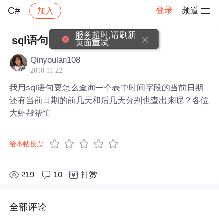
C#
登录
频道
加入
帖子详情
社区
C#
服务超时,请刷新
sql语句
页面重试
Qinyoulan108
2010-11-22
我用sql语句要怎么查询一个表中时间字段的当前日期
还有当前日期的前几天和后几天分别也查出来呢？各位
大虾帮帮忙
给本帖投票
219
10
打赏
全部评论