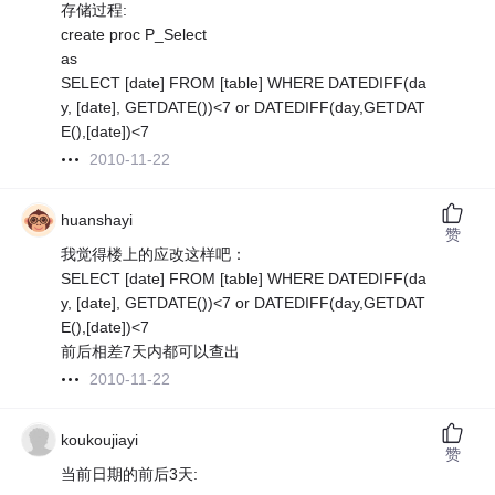
存储过程:
create proc P_Select
as
SELECT [date] FROM [table] WHERE DATEDIFF(da
y, [date], GETDATE())<7 or DATEDIFF(day,GETDAT
E(),[date])<7
2010-11-22
huanshayi
赞
我觉得楼上的应改这样吧：
SELECT [date] FROM [table] WHERE DATEDIFF(da
y, [date], GETDATE())<7 or DATEDIFF(day,GETDAT
E(),[date])<7
前后相差7天内都可以查出
2010-11-22
koukoujiayi
赞
当前日期的前后3天: