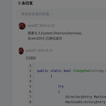
5 条
回复
请发表友善的回复…
nick207
2010-11-22
需要引入System.DirectoryServices;
在win2003 已测试成功
nick207
2010-11-22
已找到
public
static
bool
ChangePwd
(
string
 
        {
try
            {
                DirectoryEntry Machin
                MachineDirectoryEntry