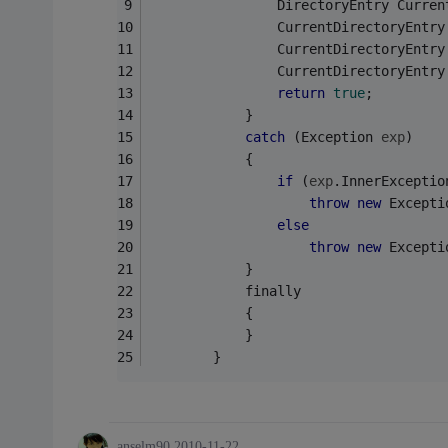
                DirectoryEntry Curren
                CurrentDirectoryEntry
                CurrentDirectoryEntry
                CurrentDirectoryEntry
return
true
;
            }
catch
 (Exception 
exp
)
            {
if
 (
exp
.InnerExceptio
throw
new
 Excepti
else
throw
new
 Excepti
            }
            finally
            {
            }
        }
anselm90
2010-11-22