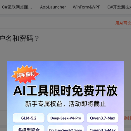
AppLauncher
WinForm&WPF
C#开发新技
C#互联网桌面应用
用AI写
户名和密码？
转发到动态
举报
写回