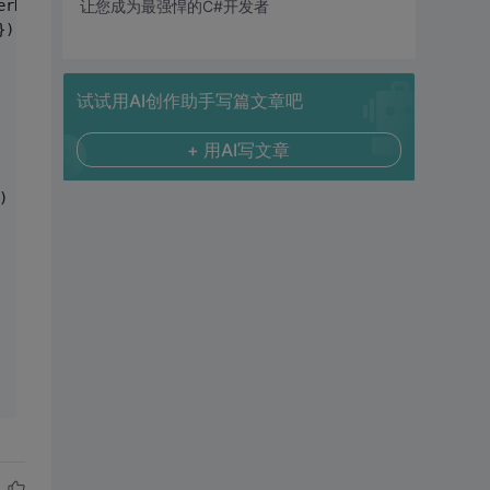
erName);
让您成为最强悍的C#开发者
});
试试用AI创作助手写篇文章吧
+ 用AI写文章
)