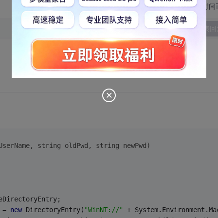
切换为时间
发表回
UserName, 
string
 oldPwd, 
string
 newPwd)
eDirectoryEntry;
 = 
new
 DirectoryEntry(
"WinNT://"
 + System.Environment.Ma