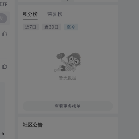
正序
积分榜
荣誉榜
复
近7日
近30日
至今
暂无数据
查看更多榜单
社区公告
chineName);