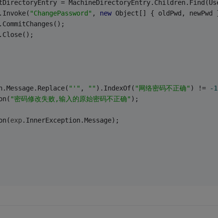
tDirectoryEntry = MachineDirectoryEntry.Children.Find(Us
.Invoke(
"ChangePassword"
, 
new
 Object[] { oldPwd, newPwd 
.CommitChanges();
.Close();
n.Message.Replace(
"'"
, 
""
).IndexOf(
"网络密码不正确"
) != 
-1
on(
"密码修改失败,输入的原始密码不正确"
);
on(
exp
.InnerException.Message);