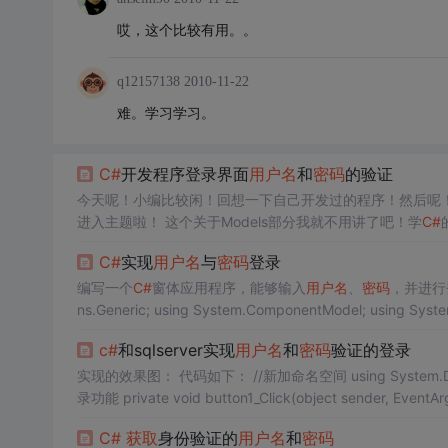
哎，这个比较有用。。
q12157138
2010-11-22
难。学习学习。
C#
开发程序登录界面
用户名
和
密码
的验证
今天呢！小编比较闲！回想一下自己开发过的程序！然后呢
进入主题啦！ 这个关于Models部分我就不用讲了吧！学
C#
的
/// 判断
用户名
和
密码
///
C#
实现
用户名
与
密码
登录
编写一个
C#
窗体应用程序，能够输入
用户名
、
密码
，并进行登录、取消等操
ns.Generic; using System.ComponentModel; using System
ing System.Threading.Tasks; using System.Windows.For
c#
和sqlserver实现
用户名
和
密码
验证的登录
实现的效果图： 代码如下： //新加命名空间 using System.Data.SqlClient; using System.Reflection; //点击"登录"按钮实现数据库验证登
C#
获取
身份验证的
用户名
和
密码