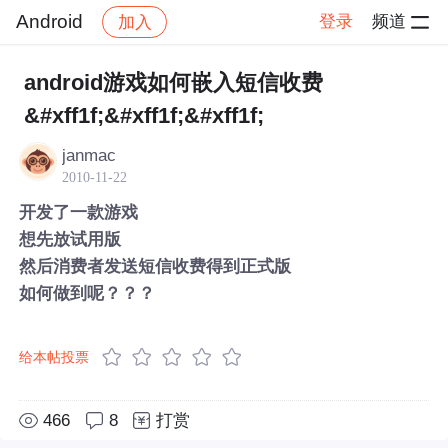
Android
登录
频道
加入
帖子详情
社区
Android
android游戏如何嵌入短信收费
&#xff1f;&#xff1f;&#xff1f;
janmac
2010-11-22
开发了一款游戏
想先放试用版
然后消费者发送短信收费得到正式版
如何做到呢？？？
给本帖投票
466
8
打赏