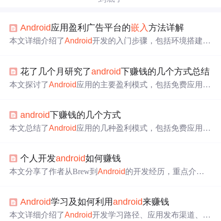
Android
应用盈利广告平台的
嵌入
方法详解
本文详细介绍了
Android
开发的入门步骤，包括环境搭建、
基础知识学习、实战应用开发等内容，并分享了作者个人
的学习经验和心得。此外，还介绍了
Android
应用的几种盈
花了几个月研究了
android
下赚钱的几个方式总结
利模式，如免费应用+广告、
收费
应用等。
本文探讨了
Android
应用的主要盈利模式，包括免费应用
+广告、
收费
应用及应用内容的商业合作等，并详细介绍了
各种支付方式和广告平台的特点。
android
下赚钱的几个方式
本文总结了
Android
应用的几种盈利模式，包括免费应用
+广告、
收费
应用及应用内容的商业合作，并介绍了应用内
付费平台及第三方广告平台。同时推荐了多个国内
Android
个人开发
android
如何赚钱
应用市场。
本文分享了作者从Brew到
Android
的开发经历，重点介绍
了
Android
开发的学习方法、商业模式及应用发布渠道。从
搭建环境、学习基础知识到实际操作，再到应用的商业化
Android
学习及如何利用
android
来赚钱
策略，包括免费应用+广告、
收费
应用、内容商业合作等多
种模式。文章详细列举了多个广告平台及聚合平台的对
本文详细介绍了
Android
开发学习路径、应用发布渠道、盈