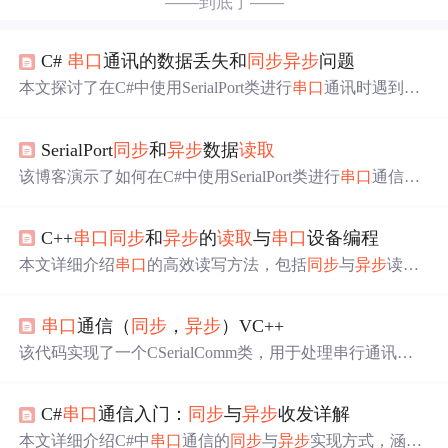
——到底了——
C#
串口
通讯的数据丢失和
同步
异步
问题
本文探讨了在C#中使用SerialPort类进行
串口
通讯时遇到的
数据丢失和
同步
异步
问题。ReadTo()和ReadExisting()为
异
步
读取
，其他
同步
读取
方法可能导致数据丢失。作者建议
SerialPort
同步
和
异步
数据
读取
使用Invoke
同步
更新UI，避免BeginInvoke导致的数据丢
失。解决方法包括适当延时或改为
同步
操作，并提供了16
该博客演示了如何在C#中使用SerialPort类进行
串口
通信，
进制转换函数作为参考。
包括设置
串口
参数、
同步
阻塞
读取
和
异步
读取
数据的方
法。在点击发送按钮后，程序会通过
串口
发送文本，并启
C++
串口
同步
和
异步
的
读取
与
串口
设备编程
动线程接收数据。
本文详细介绍
串口
的高效读写方法，包括
同步
与
异步
读写
的具体实现，以及如何运用这些方法进行
串口
设备编程。
针对不同应用场景，提供代码示例帮助理解。
串口
通信（
同步
，
异步
）VC++
该代码实现了一个CSerialComm类，用于处理串行通讯，
包括
串口
初始化、读写数据、CRC校验等功能。类中包含
同步
和
异步
两种读写数据的方法，支持CRC校验。在
异步
C#
串口
通信入门：
同步
与
异步
收发详解
实现中，使用了OVERLAPPED结构进行读写操作，并通
过WaitCommEvent进行事件监听。此外，还提供了
读取
特
本文详细介绍C#中
串口
通信的
同步
与
异步
实现方式，涵盖