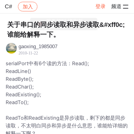
C#
登录
频道
加入
帖子详情
社区
C#
关于串口的同步读取和异步读取&#xff0c;
谁能给解释一下。
gaoxing_1985007
2010-11-22
serialPort中有6个读的方法：Read();
ReadLine()
ReadByte();
ReadChar();
ReadExisting();
ReadTo();
ReadTo和ReadExisting是异步读取，剩下的都是同步
读取，不太明白同步和异步是什么意思，谁能给详细的
解释一下啊？