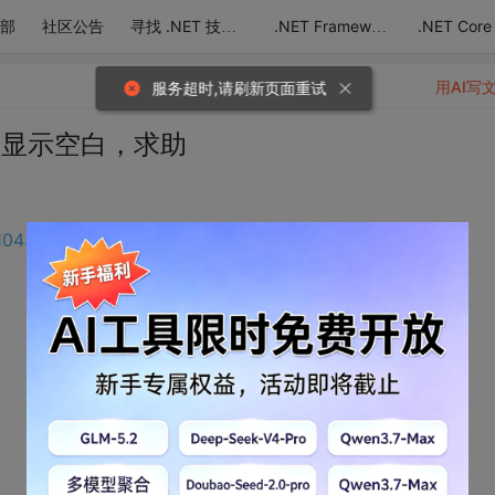
部
社区公告
.NET Core
寻找 .NET 技术达人
.NET Framework
用AI写
服务超时,请刷新页面重试
开，显示空白，求助
4104310#content
的步骤一步一步的做的，