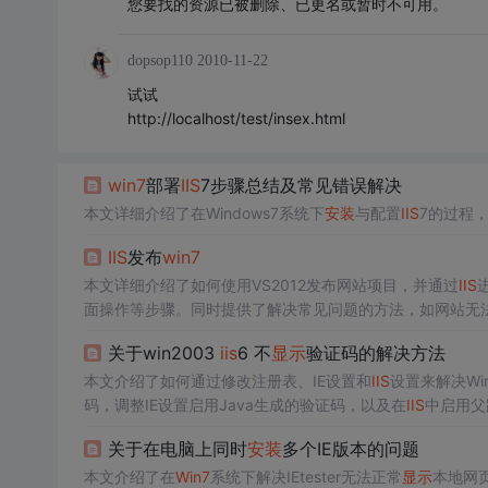
您要找的资源已被删除、已更名或暂时不可用。
dopsop110
2010-11-22
试试
http://localhost/test/insex.html
win7
部署
IIS
7步骤总结及常见错误解决
本文详细介绍了在Windows7系统下
安装
与配置
IIS
7的过程
IIS
发布
win7
本文详细介绍了如何使用VS2012发布网站项目，并通过
IIS
面操作等步骤。同时提供了解决常见问题的方法，如网站无
关于win2003
iis
6 不
显示
验证码的解决方法
本文介绍了如何通过修改注册表、IE设置和
IIS
设置来解决Win
码，调整IE设置启用Java生成的验证码，以及在
IIS
中启用父
关于在电脑上同时
安装
多个IE版本的问题
本文介绍了在
Win7
系统下解决IEtester无法正常
显示
本地网