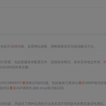
，包括开启
IIS
功能、设置网站参数、调整权限及常见错误解决方法。
进行部署。包括新建发布配置文件、选择发布模式、发布至本地文件夹、
I
法访问时的排查步骤。
2003和
IIS
6不
显示
验证码的问题。包括修改注册表以
显示
XBMP格式的
路径以
显示
ASP调用生成的.bmp格式验证码。
页的问题，并提供了两种实用的方法来实现不同IE版本的网页兼容性测试