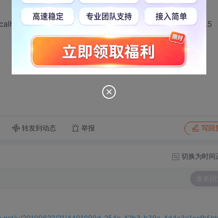
0/xxx/ 则能显示“Internet Information Services 7.5
。
转发到动态
举报
写回
切换为时间
发表回
sdn.net/u/20100622/21/4401099d-254e-42b3-b39c-4d4c3e1ccfbf.ht