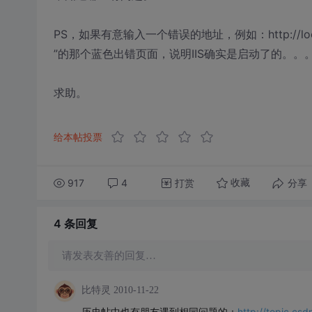
PS，如果有意输入一个错误的地址，例如：http://localhost:8
”的那个蓝色出错页面，说明IIS确实是启动了的。。
求助。
给本帖投票
917
4
打赏
分享
收藏
4 条
回复
请发表友善的回复…
比特灵
2010-11-22
历史帖中也有朋友遇到相同问题的：
http://topic.c