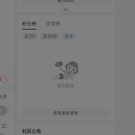
积分榜
荣誉榜
近7日
近30日
至今
复
暂无数据
正序
复
查看更多榜单
社区公告
ml