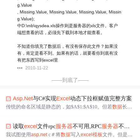
g.Value
, Missing.Value, Missing.Value, Missing.Value, Missin
g.Value);
中D:\mb\qysdea.xls操作则是服务器的xls文件。客户
端想查看的话，必须先下载到本地才能查看。
不知道你填充了数据后，有没有保存此文件？如果没
有，肯定是看不到。如果有的话，就要看你到底有没
有把东西写到excel里
2010-11-22
——到底了——
Asp.Net
与C#实现
Excel
动态下拉框赋值完整方案
传统的命名区域是静态的，如$A$1:$A$10。但若
数据
长度
可变，则需借助OFFSET函数构造动态范围：$A:$A),1)此
公式含义为：从A1开始，向下偏移0行0列，高度为A列非
读取
excel
文件rpc
服务器
不可用,RPC
服务器
不可用。 （来自HRESULT的异常：0x800706BA）-
空单元格数，宽度为1列。每当A列新增
数据
，引用范围自
动扩大。
我试图使用
asp.net
c＃将
数据
写入
excel
模板
文件。但是我