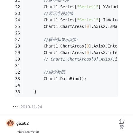
//纵坐标字段
        Chart1.Series[
"Series1"
].YValueMember
//显示字段的值
        Chart1.Series[
"Series1"
].IsValueShown
        Chart1.ChartAreas[
0
].AxisX.IsMarginVi
//横坐标显示间距
        Chart1.ChartAreas[
0
].AxisX.Interval =
        Chart1.ChartAreas[
0
].AxisX.IntervalOf
// Chart1.ChartAreas[0].AxisX.issta
//绑定数据
        Chart1.DataBind();
    }
2010-11-24
gazi82
赞
//横坐标字段