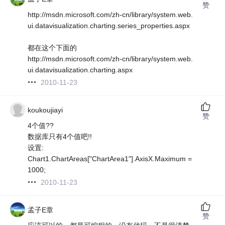
赞
http://msdn.microsoft.com/zh-cn/library/system.web.
ui.datavisualization.charting.series_properties.aspx
都在这个下面的
http://msdn.microsoft.com/zh-cn/library/system.web.
ui.datavisualization.charting.aspx
2010-11-23
koukoujiayi
赞
4个值??
数据库只有4个值吧!!
设置:
Chart1.ChartAreas["ChartArea1"].AxisX.Maximum =
1000;
2010-11-23
孟子E章
赞