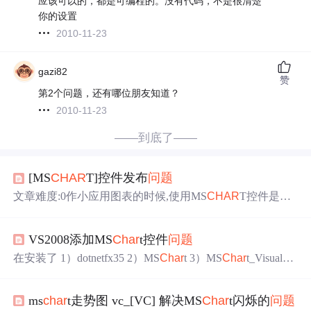
应该可以的，都是可编程的。没有代码，不是很清楚
你的设置
2010-11-23
gazi82
赞
第2个问题，还有哪位朋友知道？
2010-11-23
——到底了——
[MS
CHAR
T]控件发布
问题
文章难度:0作小应用图表的时候,使用MS
CHAR
T控件是个
不错的选择,但是在本地开发的时候好好的,就是发布的时候
客户端看不到,咋办呢下面看图一步一步下去,应该很快就明
VS2008添加MS
Char
t控件
问题
白了吧?还有就是在做这样的系统的时候,最好加个连接,告
诉访问者如果不能正常浏览请参考此教程.有些东西,是技术
在安装了 1）dotnetfx35 2）MS
Char
t 3）MS
Char
t_VisualStu
之外的.不能正常访问的症状,一个难看的大框.提示客户更
dioAddOn 4）MS
Char
tLP_chs 四个文件之后，Ms
char
t控件
改安全选项设置安全级别中的Activex设置好后
仍显示为灰色，不可用状态。 解决方法： 1）将下列文字
ms
char
t走势图 vc_[VC] 解决MS
Char
t闪烁的
问题
复制，保存为*.reg文件，然后导入