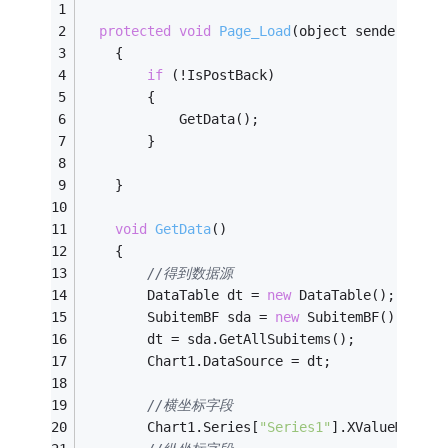
protected
void
Page_Load
(object sender, Eve
    {
if
 (!IsPostBack)
        {
            GetData();
        }
    }
void
GetData
()
    {
//得到数据源
        DataTable dt = 
new
 DataTable();
        SubitemBF sda = 
new
 SubitemBF();
        dt = sda.GetAllSubitems();
        Chart1.DataSource = dt;
//横坐标字段
        Chart1.Series[
"Series1"
].XValueMember