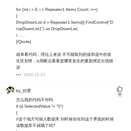
for (int i = 0; i < Repeater1.Items.Count; i++)
{
DropDownList d = Repeater1.Items[i].FindControl("D
ropDownList1") as DropDownList;
i……
[/Quote]
就单看代码，理论上来说 不可能取到的值和选中的发
生区别呀，lz用断点看看是哪里发生的重新绑定出现错
误
2010-11-23
by_封爱
赞
怎么我的代码不对吗
if (d.SelectedValue != "0")
{
//这个地方写插入数据库 到时候你在到这个界面的时候
读数据库不就哦了吗?