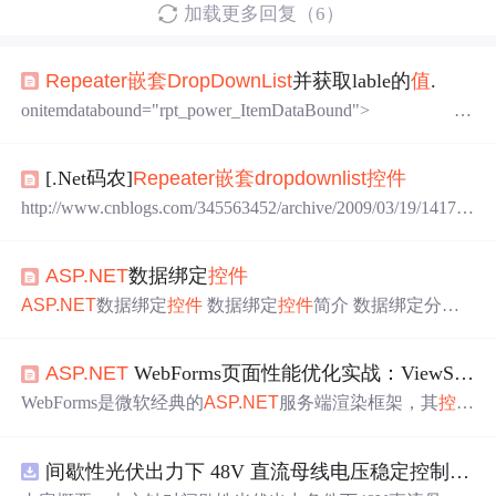
加载更多回复（6）
Repeater
嵌套
DropDown
List
并获取lable的
值
.
onitemdatabound="rpt_power_ItemDataBound">
'>
========
[.Net码农]
Repeater
嵌套
dropdown
list
控件
http://www.cnblogs.com/345563452/archive/2009/03/19/141703
7.html
Repeater
嵌套
dropdown
list
控件
asp:
repeater
id="
Re
peater
1" runat="server"onitemdatabound="
Repeater
1_ItemD
ASP.NET
数据绑定
控件
ataBound">
ASP.NET
数据绑定
控件
数据绑定
控件
简介 数据绑定分
为：数据源 和 数据绑定
控件
两部分,数据绑定
控件
通过数
据源来获得数据,通过数据源来隔离数据提供者和数据使用
ASP.NET
WebForms页面性能优化实战：ViewState瘦身、
者,数据源有：SqlDataSource,AccessDataSource,ObjectDataS
ource,LinqDataSource,XmlDataSource 等大部分不会...
WebForms是微软经典的
ASP.NET
服务端渲染框架，其
控件
生命周期、ViewState机制和PostBack模型在现代高并发场
景下易成性能瓶颈。本文从原理出发，解析ViewState序列
间歇性光伏出力下 48V 直流母线电压稳定控制及储能双向充放电闭环调控体系研究（Simulink仿真实现）
化开销大、GridView渲染路径冗长、AJAX串行请求阻塞等
核心问题，揭示其如何导致首屏加载超2秒、IIS线程池频