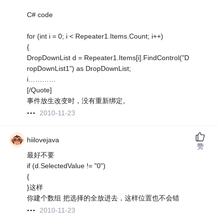
C# code
for (int i = 0; i < Repeater1.Items.Count; i++)
{
DropDownList d = Repeater1.Items[i].FindControl("D
ropDownList1") as DropDownList;
i…………
[/Quote]
事件放生改变时，没有重新绑定。
2010-11-23
hiilovejava
赞
最好不要
if (d.SelectedValue != "0")
{
}这样
你建个数组 把选择的全放进去，这样位置也不会错
2010-11-23