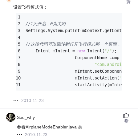
赞
设置飞行模式值；
//1为开启，0为关闭
Settings.System.putInt(mContext.getContentRes
//这段代码可以跳转到打开飞行模式那一个页面，看你用
	Intent mIntent = 
new
 Intent(
"/"
);
					ComponentName comp = 
new
 
"com.android.sett
					mIntent.setComponent(comp
					mIntent.setAction(
"<span 
					startActivity(mIntent);
2010-11-23
Seu_why
赞
参看AirplaneModeEnabler.java 类
2010-11-23