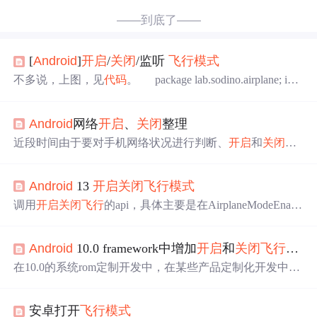
——到底了——
[
Android
]
开启
/
关闭
/监听
飞行
模式
不多说，上图，见
代码
。 package lab.sodino.airplane; imp
ort java.text.SimpleDateFormat; import java.util.Calendar; impor
t
android
.app.Activity; import
android
.content.BroadcastRecei
Android
网络
开启
、
关闭
整理
ver; import andro
近段时间由于要对手机网络状况进行判断、
开启
和
关闭
，
从网上找了些资料，现整理如下 包含了对WiFi、GPRS、
飞行
模式
的
开启
、
关闭
以及一些状态的检测，在小米和三
Android
13
开启
关闭
飞行
模式
星平板上测试均通过 package com.my.device_admin.business;
import java.lang.reflect.Method; import
android
.content.Context
调用
开启
关闭
飞行
的api，具体主要是在AirplaneModeEnabl
er这个类中获取和
开启
关闭
飞行
模式
，具体需要定义Airpla
neModeEnabler类全局变量，然后初始化这个全局变量，并
Android
10.0 framework中增加
开启
和
关闭
飞行
模式
且在Activity生命周期中对这个变量进行相应的状态处理，
而且需要从这个变量获取当前的
飞行
模式
状态，最后还有
在10.0的系统rom定制开发中，在某些产品定制化开发中，
一个
飞行
模式
状态监听，不过这一步可以跳过。
需要能通过接口来控制和
开启
飞行
模式
的相关 功能，所以
就需要从系统settings和下拉状态栏中来看下相关的源码来
安卓打开
飞行
模式
实现相关功能