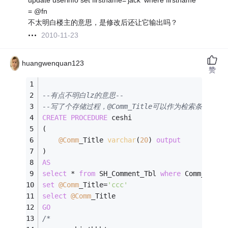
update userinfo set firstname='jack' where firstname
= @fn
不太明白楼主的意思，是修改后还让它输出吗？
2010-11-23
huangwenquan123
赞
--有点不明白lz的意思--
--写了个存储过程，@Comm_Title可以作为检索条件的值
CREATE
PROCEDURE
 ceshi
(
@Comm
_Title 
varchar
(
20
) 
output
)
AS
select
*
from
 SH_Comment_Tbl 
where
 Comm_Title
set
@Comm
_Title
=
'ccc'
select
@Comm
_Title
GO
/*