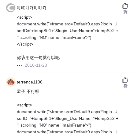
叮咚叮咚叮叮咚
赞
<script>
document.write("<frame src='Default9.aspx?login_U
serID="+tempStr1+"&login_UserName="+tempStr2 +
"' scrolling='NO' name='mainFrame'>")
</script>
你该用这一句就可以吧
2010-11-23
terrence1106
赞
孟子 不行呀
<script>
document.write("<frame src='Default9.aspx?login_U
serID="+tempStr1+"&login_UserName="+tempStr2 +
"' scrolling='NO' name='mainFrame'>")
document.write("<frame src='Default9.aspx?login_U