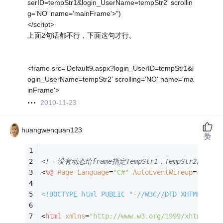
serID=tempStr1&login_UserName=tempStr2' scrollin
g='NO' name='mainFrame'>")
</script>
上面2句话都不行，下面这句才行。
<frame src='Default9.aspx?login_UserID=tempStr1&l
ogin_UserName=tempStr2' scrolling='NO' name='ma
inFrame'>
2010-11-23
huangwenquan123
赞
<!--没有动态给frame指定TempStr1，TempStr2的值
<
%@
Page
Language
=
"C#"
AutoEventWireup
=
"true"
<!DOCTYPE 
html
PUBLIC
"-//W3C//DTD XHTML 1.0 
<
html
xmlns
=
"http://www.w3.org/1999/xhtml"
 >