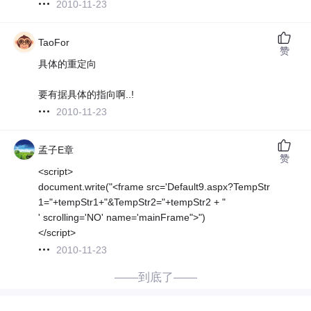
2010-11-23
TaoFor
赞
具体的重定向
要有据具体的指向啊..!
2010-11-23
孟子E章
赞
<script>
document.write("<frame src='Default9.aspx?TempStr
1="+tempStr1+"&TempStr2="+tempStr2 + "
' scrolling='NO' name='mainFrame">")
</script>
2010-11-23
——到底了——