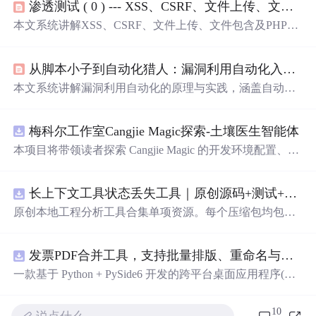
渗透测试 ( 0 ) --- XSS、CSRF、文件上传、文件包含、反序列化漏洞
本文系统讲解XSS、CSRF、文件上传、文件包含及PHP反
序列化五大Web安全漏洞的原理、利用方式与防御策略。
涵盖漏洞定义、分类（如存储型/反射型XSS）、靶场实践
从脚本小子到自动化猎人：漏洞利用自动化入门与实践指南
（DVWA/Pikachu）、Payload构造、绕过技巧（前端/后端
验证绕过、__wakeup绕过）及主流工具（XSpear、XSSe
本文系统讲解漏洞利用自动化的原理与实践，涵盖自动化
r、WFuzz、蚁剑等）。重点聚焦攻击链构建、文件包含协
实验室搭建（Kali/Ubuntu、Nmap、Met
asp
loit、SQLMap、
议（php://、data://）、图片马利用与POP链设计，面向渗透
Python工具链）、自动化核心思想（流程分解、决策判
测试实战需求。
梅科尔工作室Cangjie Magic探索-土壤医生智能体
断、模块拼接）、实战案例（Web命令注入自动化检测与
利用）、Exploit编写基础（栈溢出原理、Python PoC开
本项目将带领读者探索 Cangjie Magic 的开发环境配置、智
发、ASLR/DEP绕过）、自动化框架雏形设计，以及防御
能体构建方法，并通过土壤医生智能体这一实际应用案
视角下的对抗策略。内容聚焦信息技术安全领域，强调授
例，展示其在农业领域的强大潜力。
权环境下的可控实验与工程化思维。
长上下文工具状态丢失工具｜原创源码+测试+离线报告
原创本地工程分析工具合集单项资源。每个压缩包均包含
完整 JavaScript/Node.js 源码、3 项自动化测试、可复现合
成示例、离线
HTM
L/JSON/SVG 报告、1080×720 真实运
发票PDF合并工具，支持批量排版、重命名与查重（源码附安装部署教程）
行效果图、README、运行说明、功能清单、MIT License
及原创授权声明。Node.js 18+ 可直接运行，零第三方运行
一款基于 Python + PySide6 开发的跨平台桌面应用程序(支
依赖，适合开发者进行工程预检、质量审查和交付复核。
持windows和macos)，专门用于将多张发票 PDF 文件合并
排版成指定格式。软件支持多种布局方式，可满足不同场
10