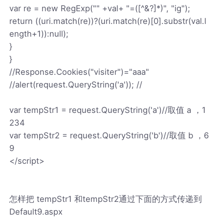
var re = new RegExp("" +val+ "=([^&?]*)", "ig");
return ((uri.match(re))?(uri.match(re)[0].substr(val.l
ength+1)):null);
}
}
//Response.Cookies("visiter")="aaa"
//alert(request.QueryString('a')); //
var tempStr1 = request.QueryString('a')//取值 a ，1
234
var tempStr2 = request.QueryString('b')//取值 b ，6
9
</script>
怎样把 tempStr1 和tempStr2通过下面的方式传递到
Default9.aspx