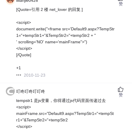
lilianjie0426
赞
[Quote=引用 2 楼 net_lover 的回复:]
<script>
document.write("<frame src='Default9.aspx?TempStr
1="+tempStr1+"&TempStr2="+tempStr2 + "
' scrolling='NO' name='mainFrame">")
</script>
[/Quote]
+1
2010-11-23
叮咚叮咚叮叮咚
赞
tempstr1 是js变量，你得通过js代码里面传递过去
<script>
mainFrame.src="Default9.aspx?TempStr1="+tempSt
r1+"&TempStr2="+tempStr2
</script>