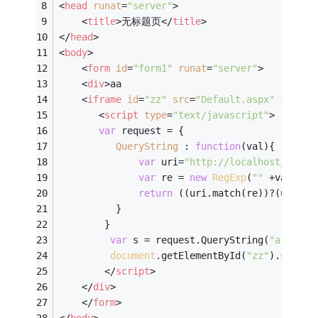
<
head
runat
=
"server"
>
<
title
>
无标题页
</
title
>
</
head
>
<
body
>
<
form
id
=
"form1"
runat
=
"server"
>
<
div
>
aa            
<
iframe
id
=
"zz"
src
=
"Default.aspx"
scroll
<
script
type
=
"text/javascript"
>
var
 request = {  
QueryString
 : 
function
(
val
)
{  
var
 uri=
"http://localhost/index
var
 re = 
new
RegExp
(
""
 +val+ 
"=
return
 ((uri.match(re))?(uri.ma
          }
        }
var
 s = request.QueryString(
"a"
);
document
.getElementById(
"zz"
).src=
"D
</
script
>
</
div
>
</
form
>