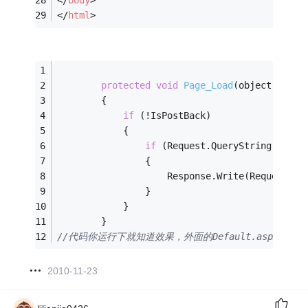
</
body
>
</
html
>
protected
void
Page_Load
(object sende
        {
if
 (!IsPostBack)
            {
if
 (Request.QueryString[
"Temp
                {
                    Response.Write(Request.Qu
                }
            }
        }
//代码你运行下就知道效果，外面的Default.aspx没有
2010-11-23