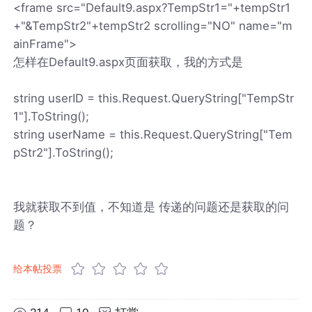
<frame src="Default9.aspx?TempStr1="+tempStr1
+"&TempStr2"+tempStr2 scrolling="NO" name="m
ainFrame">
怎样在Default9.aspx页面获取，我的方式是
string userID = this.Request.QueryString["TempStr
1"].ToString();
string userName = this.Request.QueryString["Tem
pStr2"].ToString();
我就获取不到值，不知道是 传递的问题还是获取的问
题？
给本帖投票