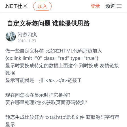
.NET社区
登录
频道
加入
帖子详情
社区
.NET社区
自定义标签问题 谁能提供思路
闲游四疯
2010-11-23
做一些自定义标签 比如在HTML代码那边加入
{cx:link limit="0" class="red" type="true"}
显示时要换成特定的数据上面这个 到时换成 友情链接
数据
显示可能就是一排 <a>..</a>链接了
现在问怎么在显示时把它换掉?
要在哪里处理?怎么获取页面源码替换?
静态生成比较好弄 txt或http请求文件 获取源码字符串
显示