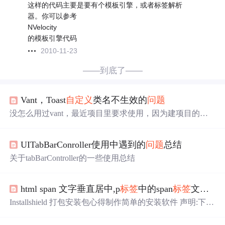
这样的代码主要是要有个模板引擎，或者标签解析
器。你可以参考
NVelocity
的模板引擎代码
2010-11-23
——到底了——
Vant，Toast
自定义
类名不生效的
问题
没怎么用过vant，最近项目里要求使用，因为建项目的时
候就初始化定义了toast的宽和高，所以当在某一部分功能
模块想要
自定义
toast模块的高度时发现不管使用:deep还是
UITabBarConroller使用中遇到的
问题
总结
官方文档里的
自定义
类名都不生效
关于tabBarController的一些使用总结
html span 文字垂直居中,p
标签
中的span
标签
文字垂直居中对齐
Installshield 打包安装包心得制作简单的安装软件 声明:下面
的教程,是把读者当做完全没接触过IS的角度来制作的. 1．
启动InstallShield 12.建立一个InstallShield MSI Project,如图: 2