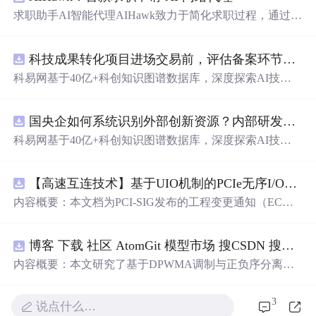
求职助手AI智能代理AIHawk致力于简化求职过程，通过自
动化职位申请流程。借助人工智能，它能够帮助用户以定
制化的方式申请多个职位。
科技成果转化项目进场交易前，评估备案环节需要准备哪些材料？.docx
科易网基于40亿+科创知识图谱数据库，深度探索AI技术
在技术转移、成果转化、技术经纪、知识产权、产业创
新、科技招商等垂直领域的多样化应用场景，研究科技创
国央企如何系统识别外部创新资源？内部研发体系完善，但对外部高校、中小科技企业技术能力缺乏动态认知。.docx
新领域的AI+数智化解决方案，推动科技创新与产业创新
智能化发展。
科易网基于40亿+科创知识图谱数据库，深度探索AI技术
在技术转移、成果转化、技术经纪、知识产权、产业创
新、科技招商等垂直领域的多样化应用场景，研究科技创
【高速互连技术】基于UIO机制的PCIe无序I/O扩展：多路径架构下内存请求的高性能传输与排序控制方案设计
新领域的AI+数智化解决方案，推动科技创新与产业创新
智能化发展。
内容概要：本文档为PCI-SIG发布的工程变更通知（EC
N），介绍了名为“无序输入/输出（Unordered I/O, UIO）”
的新功能，旨在解决传统PCI/PCIe架构中严格的顺序传输
博客 下载 社区 AtomGit 模型市场 搜CSDN 搜索 AI 搜索 会员中心 创作中心 基于DPWMA调制与正负序分离的ANPC三电平并网逆变器前馈控制策略研究（Simulink仿真实现）
规则对多路径拓扑和高性能IO系统的限制。UIO基于Flit模
式，定义了一套新的TLP（事务层包）类型和规则，允许
内容概要：本文研究了基于DPWMA调制与正负序分离的
请求方（Requester）自主管理数据顺序，支持多路径路
ANPC三电平并网逆变器前馈控制策略，旨在解决传统三
由、提升系统效率并兼容现有生产者-消费者模型。文档详
电平逆变器存在的谐波含量高、电网不平衡工况适应性差
3
说点什么…
细说明了UIO
及动态响应速度不足等
问题
。通过采用有源中点箝位（AN