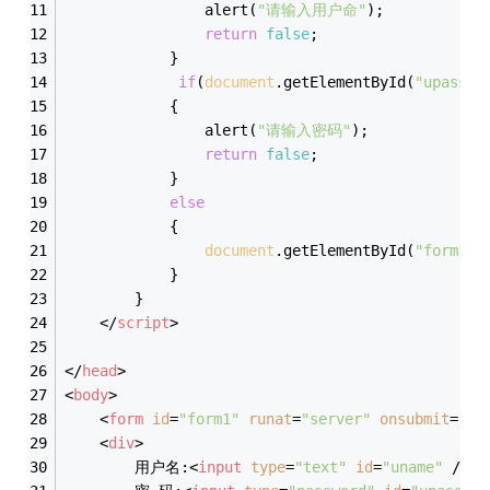
                alert(
"请输入用户命"
);
return
false
;
            }
if
(
document
.getElementById(
"upass"
)
            {
                alert(
"请输入密码"
);
return
false
;
            }
else
            {
document
.getElementById(
"form1"
)
            }
        }
</
script
>
</
head
>
<
body
>
<
form
id
=
"form1"
runat
=
"server"
onsubmit
=
"ch
<
div
>
        用户名:
<
input
type
=
"text"
id
=
"uname"
 />
<
b