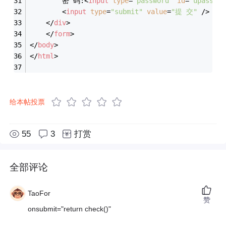
        密 码:
<
input
type
=
"password"
id
=
"upass"
 /
<
input
type
=
"submit"
value
=
"提 交"
 />
</
div
>
</
form
>
</
body
>
</
html
>
给本帖投票
55
3
打赏
全部评论
TaoFor
赞
onsubmit="return check()"