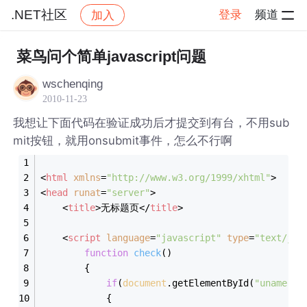
.NET社区
登录
频道
加入
帖子详情
社区
.NET社区
菜鸟问个简单javascript问题
wschenqing
2010-11-23
我想让下面代码在验证成功后才提交到有台，不用sub
mit按钮，就用onsubmit事件，怎么不行啊
<
html
xmlns
=
"http://www.w3.org/1999/xhtml"
>
<
head
runat
=
"server"
>
<
title
>
无标题页
</
title
>
<
script
language
=
"javascript"
type
=
"text/jav
function
check
(
)
{
if
(
document
.getElementById(
"uname"
).
            {