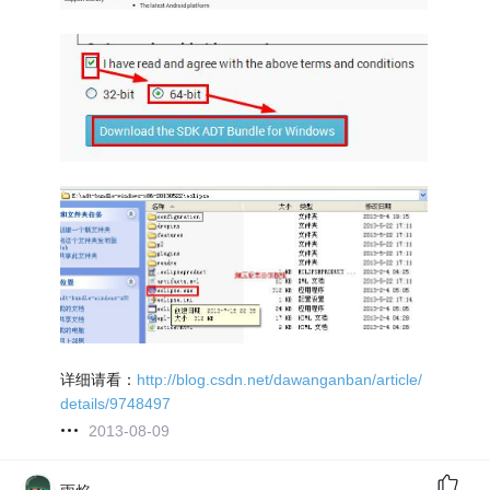
详细请看：
http://blog.csdn.net/dawanganban/article/
details/9748497
2013-08-09