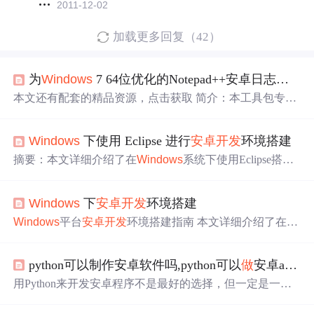
2011-12-02
加载更多回复（42）
为
Windows
7 64位优化的Notepad++安卓日志工具包
本文还有配套的精品资源，点击获取 简介：本工具包专为
Windows
7 64位操作系统用户设计，集成了用于Android日
志记录的特定功能，并预配置了Notepad++编辑器。下载解
Windows
下使用 Eclipse 进行
安卓开发
环境搭建
压后即可直接使用，无需复杂设置。工具包内含NppLogcat
等插件，可以与Android Debug Bridge（adb）集成，实现L
摘要：本文详细介绍了在
Windows
系统下使用Eclipse搭建
ogcat日志的实时查看与过滤，极大提升Android开发...
安卓开发
环境的完整流程。由于Google已停止对Eclipse AD
T的支持，该指南主要适用于旧项目维护和学习目的。内
Windows
下
安卓开发
环境搭建
容包括环境要求、Java JDK安装、Eclipse配置、ADT插件
安装（提供在线/离线/手动三种方式）、SDK管理、项目创
Windows
平台
安卓开发
环境搭建指南 本文详细介绍了在
Wi
建及模拟器配置等关键步骤。特别提供了版本兼容性建
ndows
系统下搭建
安卓开发
环境的完整流程。主要内容包
议、国内镜像源配置、性能优化参数等实用技巧，并附有
括： 系统要求：列出硬件最低配置与推荐配置，强调需要
详细的命令行操作和目录结构说明。适合需要在资源受限
python可以制作安卓软件吗,python可以
做
安卓app吗
开启BIOS虚拟化支持 核心工具安装： Java JDK 17安装与
环境中进行传统
安卓开发
的用户参考。
环境变量配置 Android Studio官方IDE安装 Android SDK路
用Python来开发安卓程序不是最好的选择，但一定是一个
径设置 开发环境配置： Android Studio初始设置向导 SDK
可以偷懒的选择，我们这里采用BeeWare来完成这个工
Manager必需组件安装 性能优化参数调整 模拟器创建：AV
作。BeeWare是一个基于Python构建的跨平台应用开发框