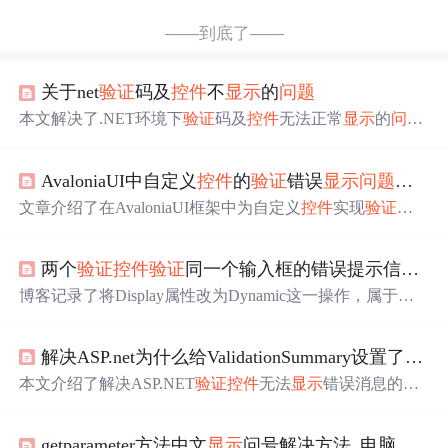
——到底了——
关于net
验证
码及
控件
不
显示
的
问题
本文解决了.NET环境下
验证
码及
控件
无法正常
显示
的
问题
。通过重新安装.net framework 2.0，成功修复了该
问题
。
AvaloniaUI中自定义
控件
的
验证
错误
显示
问题
解析
文章介绍了在AvaloniaUI框架中为自定义
控件
实现
验证
错
误
显示
的方法。重点讲解了
验证
机制的核心原理，包括INo
tifyDataErrorInfo接口和
验证
属性的应用。分析了常见的
验
两个
验证
控件
验证
同一个输入框的错误提示信息的
证
失败
问题
，并提出了具体的解决办法，如正确继承
控件
类、定义
控件
模板、启用数据绑定等。最后给出了实现示
博客记录了将Display属性改为Dynamic这一操作，属于前
例及最佳实践建议。
端开发相关内容。
解决ASP.net为什么给ValidationSummary设置了ShowMessageBox="true" ShowSummary="false"还不能
本文介绍了解决ASP.NET
验证
控件
无法
显示
错误消息的
问
题
，通过调整Web.Config文件中的设置，使ValidationSumm
ary
控件
正常工作，适用于不同版本的ASP.NET。
getparameter方法中文
显示
问号解决方法_电脑网页