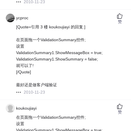
2010-11-23
ycproc
赞
[Quote=引用 3 楼 koukoujiayi 的回复:]
在页面拖一个ValidationSummary控件;
设置
ValidationSummary1.ShowMessageBox = true;
ValidationSummary1.ShowSummary = false;
就可以了!
[/Quote]
最好还是做客户端验证
2010-11-23
koukoujiayi
赞
在页面拖一个ValidationSummary控件;
设置
ValidationSummary1.ShowMessageBox = true;