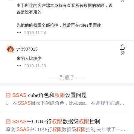
由于所连的客户端本身就有查看所有数据的权限，设
置是没有用的
先把他的权限全部掐掉，然后再在roles里面建
2010-11-24
y43997015
赞
来的人比较少
2010-11-23
——到底了——
SSAS
cube角色和
权限
设置问题
1、在
SSAS
目录下创建角色，比如test。 在常规里面点击
“读取”即可，在成员身份里面输入你要控制的角色。 2、
数据源，也是“读取”即可 3、多维数据集是选择你让其
权
SSAS
中CUBE行
权限
数据级
权限
控制
限
可以查看哪些数据集，我这里就一个，也是读取。 跳过
单元数据、维度这两项，可以不用设置了，暂不影响。
原文:
SSAS
中CUBE行
权限
数据级
权限
控制 去年做了一个