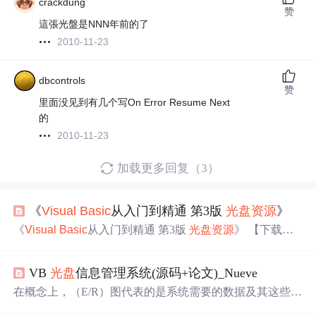
crackdung
赞
這張光盤是NNN年前的了
2010-11-23
dbcontrols
赞
里面没见到有几个写On Error Resume Next
的
2010-11-23
加载更多回复（3）
《
Visual
Basic
从入门到精通 第3版
光盘
资源
》
《
Visual
Basic
从入门到精通 第3版
光盘
资源
》 【下载地
址】
Visual
Basic
从入门到精通第3版
光盘
资源
探索
Visual
Basic
编程的绝佳
资源
！《
Visual
Basic
从入门到精通》第
VB
光盘
信息管理系统(源码+论文)_Nueve
三版
光盘
资源
为您提供全面的学习支持，包含完整PDF电
子书、丰富的示例代码和实用的教学视频。无论您是初学
在概念上，（E/R）图代表的是系统需要的数据及其这些数
者还是希望提...
据之间的关系。本软件采用VB编写，由于它和数据库有很