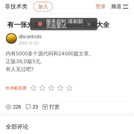
非技术类
登录
频道
加入
帖子详情
社区
非技术类
服务超时,请刷新
有一张光盘叫VisualBasic资源大全
页面重试
dbcontrols
2010-11-23
内有5000多个源代码和24000篇文章。
正版38,D版5元,
有人见过吧?
给本帖投票
226
23
打赏
全部评论