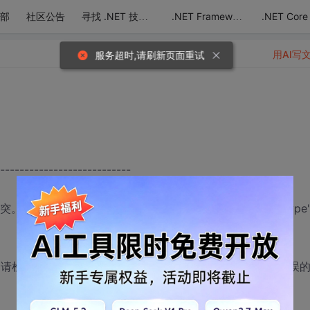
部
社区公告
.NET Core
寻找 .NET 技术达人
.NET Framework
用AI写
服务超时,请刷新页面重试
---------------------------
"冲突。该冲突发生于数据库"LuYi_DB"，表"dbo.LY_ProductType"
异常。请检查堆栈跟踪信息，以了解有关该错误以及代码中导致错误