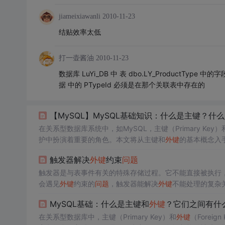
jiameixiawanli
2010-11-23
结贴效率太低
打一壶酱油
2010-11-23
数据库 LuYi_DB 中 表 dbo.LY_ProductT
据 中的 PTypeId 必须是在那个关联表中存在的
【MySQL】MySQL基础知识：什么是主键？什
在关系型数据库系统中，如MySQL，主键（Primary Key）
护中扮演着重要的角色。本文将从主键和
外键
的基本概念入
触发器解决
外键
约束
问题
触发器是与表事件有关的特殊存储过程。它不能直接被执行
会遇见
外键
约束的
问题
，触发器能解决
外键
不能处理的复杂
类别、新闻、评论）之间的关系是一对多的关系，每个新闻类
MySQL基础：什么是主键和
外键
？它们之间有什
如下：
在关系型数据库中，主键（Primary Key）和
外键
（Fore