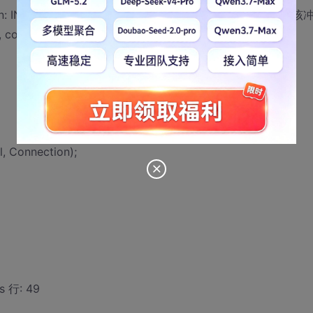
tion: INSERT 语句与 FOREIGN KEY 约束"FK_PTypeId"冲突。该
column 'PTypeId'。
 Connection);
s 行: 49