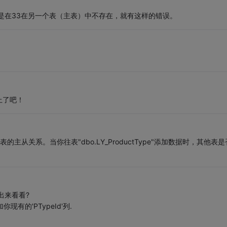
是在33在另一个表（主表）中不存在，就有这样的错误。
上了吧！
段与其他表的主从关系。当你往表"dbo.LY_ProductType"添加数据时，其他表是
出来看看?
你现有的'PTypeId'列.