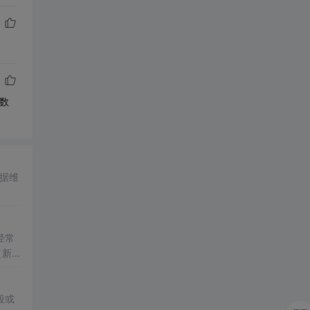
的数
数据维
。
经常
（新闻
系图
段或