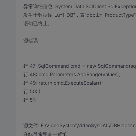
异常详细信息: System.Data.SqlClient.SqlExcep
发生于数据库"LuYi_DB"，表"dbo.LY_ProductType", 
语句已终止。
源错误:
行 47: SqlCommand cmd = new SqlCommand(sql,
行 48: cmd.Parameters.AddRange(values);
行 49: return cmd.ExecuteScalar();
行 50: }
行 51:
源文件: F:\VideoSystem\VideoSysDAL\DBHelper.c
在线等希望高手帮忙