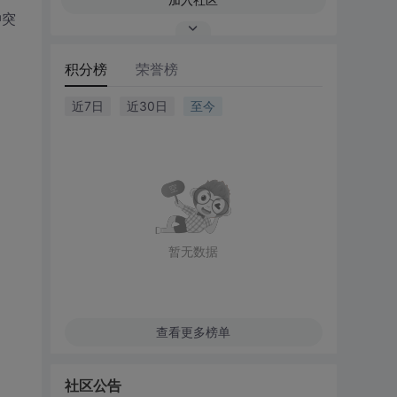
冲突
积分榜
荣誉榜
近7日
近30日
至今
暂无数据
查看更多榜单
社区公告