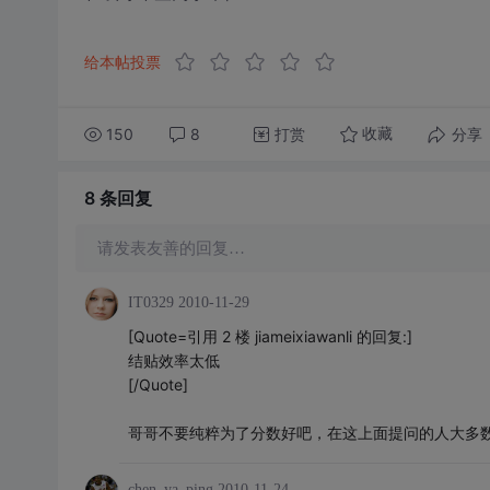
给本帖投票
150
8
打赏
分享
收藏
8 条
回复
请发表友善的回复…
IT0329
2010-11-29
[Quote=引用 2 楼 jiameixiawanli 的回复:]
结贴效率太低
[/Quote]
哥哥不要纯粹为了分数好吧，在这上面提问的人大多
chen_ya_ping
2010-11-24