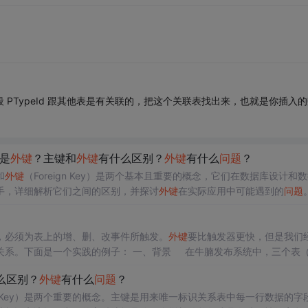
ype 中的字段 PTypeId 跟其他表是有关联的，把这个关联表找出来，也就是你插入
么是
外键
？主键和
外键
有什么区别？
外键
有什么
问题
？
和
外键
（Foreign Key）是两个基本且重要的概念，它们在数据库设计和
手，详细解析它们之间的区别，并探讨
外键
在实际应用中可能遇到的
问题
，必须为表上的增、删、改事件所触发。
外键
要比触发器更快，但是我们
关系。下面是一个实践的例子： 一、背景 在牛腩发布系统中，三个表
别可以有多条新闻，每条新闻可以有多条评论，主键为相应的id号，关
么区别？
外键
有什么
问题
？
ign Key）是两个重要的概念。主键是用来唯一标识关系表中每一行数据的字