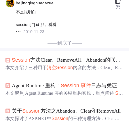
beijingqinghuadaxue
赞
不是很明白，
session[""].id 那。看看
2010-11-23
——到底了——
Session
方法Clear、RemoveAll、Abandon的联系与区别之我见
本文介绍了三种用于
清空
Session
内容的方法：Clear、Re
moveAll 和 Abandon。Clear 和 RemoveAll 方法的功能相
似，均可直接
清空
Session
内容；而 Abandon 方法不仅
清
Agent Runtime 重构：
Session
事件
日志与凭证治理实战指南
空
内容，还会结束当前会话并启动新的会话。
本文聚焦 Agent Runtime 层的关键重构实践，重点阐述
Ses
sion
事件
日志（Event-Log）架构设计原理及其在可观测
性、合规审计与根因分析中的核心作用；深入解析 Credent
关于
Session
方法之Abandon、Clear和RemoveAll
ial Vault 的生产级实现，强调不注入环境变量、基于短期 T
oken 和共享内存的安全凭证绑定机制；同时对比 Anthropic
本文探讨了ASP.NET中
Session
的三种清理方法：Clear、R
Managed Agents 与 AWS Bedrock AgentCore 等主流方案在
emoveAll与Abandon的区别及联系。Clear与RemoveAll用于