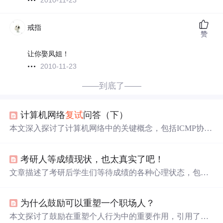
2010-11-23
戒指
赞
让你娶凤姐！
2010-11-23
——到底了——
计算机网络
复试
问答（下）
本文深入探讨了计算机网络中的关键概念，包括ICMP协议
的种类、理想的路由算法特点、物理层接口特性、SMTP
通信阶段、TCP协议特点、IEEE802.3介质访问控制协议的
考研人等成绩现状，也太真实了吧！
工作原理，以及TCP/IP和ISO/OSI网络体系结构的层次与功
能。此外，还讨论了数据链路层的封装成帧、透明传送和
文章描述了考研后学生们等待成绩的各种心理状态，包括
差错控制问题，以及信道复用技术的重要性。
深夜情绪低落、担忧成绩、失眠、持续学习、放松过度、
迷信行为以及淡定应对。每个考研人都在经历这段特殊的
为什么鼓励可以重塑一个职场人？
煎熬时期，提醒大家保持坚韧，等待黎明后的结果。
本文探讨了鼓励在重塑个人行为中的重要作用，引用了皮