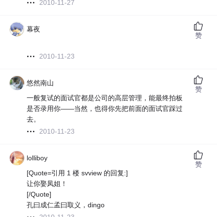
2010-11-27
幕夜
赞
2010-11-23
悠然南山
赞
一般复试的面试官都是公司的高层管理，能最终拍板
是否录用你——当然，也得你先把前面的面试官踩过
去。
2010-11-23
lolliboy
赞
[Quote=引用 1 楼 svview 的回复:]
让你娶凤姐！
[/Quote]
孔曰成仁孟曰取义，dingo