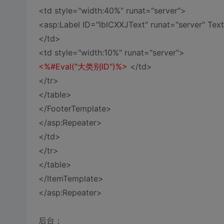
<td style="width:40%" runat="server">
<asp:Label ID="lblCXXJText" runat="server" 
</td>
<td style="width:10%" runat="server">
<%#Eval("大类别ID")%>
</td>
</tr>
</table>
</FooterTemplate>
</asp:Repeater>
</td>
</tr>
</table>
</ItemTemplate>
</asp:Repeater>
后台：