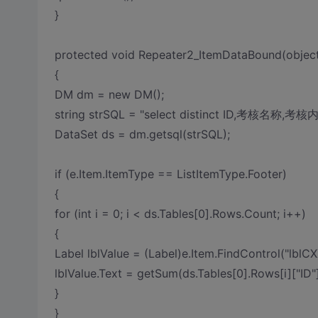
}
protected void Repeater2_ItemDataBound(object
{
DM dm = new DM();
string strSQL = "select distinct ID,考核
DataSet ds = dm.getsql(strSQL);
if (e.Item.ItemType == ListItemType.Footer)
{
for (int i = 0; i < ds.Tables[0].Rows.Count; i++)
{
Label lblValue = (Label)e.Item.FindControl("lblCX
lblValue.Text = getSum(ds.Tables[0].Rows[i]["ID"]
}
}