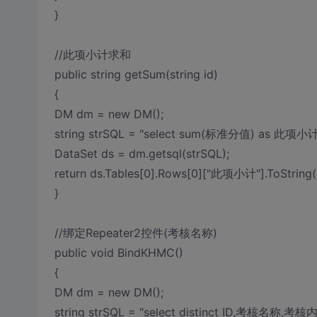
}
//此项小计求和
public string getSum(string id)
{
DM dm = new DM();
string strSQL = "select sum(标准分值) as 此项小计
DataSet ds = dm.getsql(strSQL);
return ds.Tables[0].Rows[0]["此项小计"].ToString(
}
//绑定Repeater2控件(考核名称)
public void BindKHMC()
{
DM dm = new DM();
string strSQL = "select distinct ID,考核