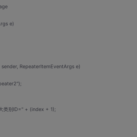
Page
rgs e)
 sender, RepeaterItemEventArgs e)
eater2");
大类别ID=" + (index + 1);