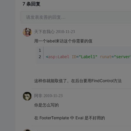
7 条
回复
请发表友善的回复…
天下在我心
2010-11-23
用一个label来访这个你需要的值
<
asp:Label
ID
=
"Label1"
runat
=
"server
这样你就能取值了。在后台要用FindControl方法
阿非
2010-11-23
你是怎么写的
在 FooterTemplate 中 Eval 是不好用的