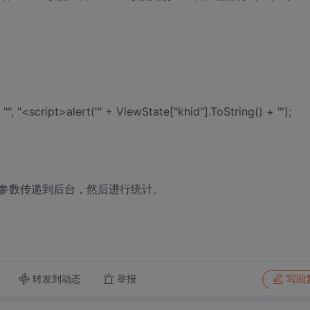
", "<script>alert('" + ViewState["khid"].ToString() + "');
参数传递到后台，然后进行统计。
转发到动态
举报
写回