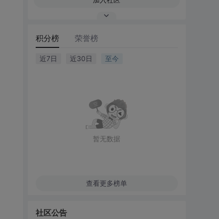
积分榜
荣誉榜
近7日
近30日
至今
暂无数据
查看更多榜单
社区公告