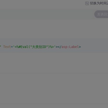
切换为时间
发表回
"
Text
=
'<%#Eval("大类别ID")%>'
>
</
asp:Label
>