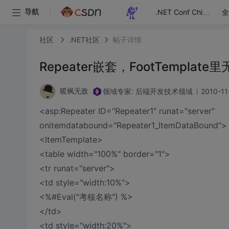
全
导航
.NET Conf China
社区
.NET社区
帖子详情
Repeater嵌套，FootTemplat
领域专家: 后端开发技术领域
2010-11
暖枫无敌
<asp:Repeater ID="Repeater1" runat="server"
onitemdatabound="Repeater1_ItemDataBound">
<ItemTemplate>
<table width="100%" border="1">
<tr runat="server">
<td style="width:10%">
<%#Eval("考核名称") %>
</td>
<td style="width:20%">