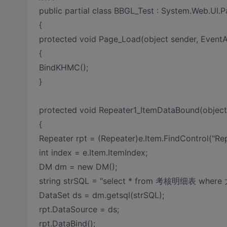
public partial class BBGL_Test : System.Web.UI.
{
protected void Page_Load(object sender, EventA
{
BindKHMC();
}
protected void Repeater1_ItemDataBound(object
{
Repeater rpt = (Repeater)e.Item.FindControl("Rep
int index = e.Item.ItemIndex;
DM dm = new DM();
string strSQL = "select * from 考核明细表 where 
DataSet ds = dm.getsql(strSQL);
rpt.DataSource = ds;
rpt.DataBind();