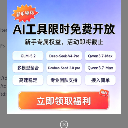
OnItemDataBound="Repeater2_ItemDataBound">
1">
</td>
/td>
/td>