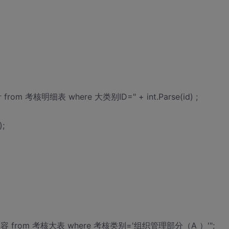
 from 考核明细表 where 大类别ID=" + int.Parse(id) ;
);
名称,考核内容 from 考核大表 where 考核类别='组织管理部分（A ）'";