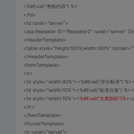
<%#Eval("考核内容") %>
</td>
<td runat="server">
<asp:Repeater ID="Repeater2" runat="server" 
<HeaderTemplate>
<table style="height:100%;width:100%" border="
</HeaderTemplate>
<ItemTemplate>
<tr>
<td style="width:40%"><%#Eval("评分标准") %>
<td style="width:10%"><%#Eval("标准分值") %><
<td style="width:10%">
<%#Eval("大类别ID")%>
<
</tr>
</ItemTemplate>
<FooterTemplate>
<tr runat="server">