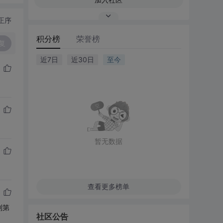
正序
积分榜
荣誉榜
复
近7日
近30日
至今
暂无数据
查看更多榜单
到第
社区公告