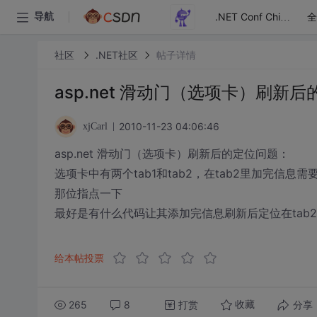
全
导航
.NET Conf China
社区
.NET社区
帖子详情
asp.net 滑动门（选项卡）刷新
2010-11-23 04:06:46
xjCarl
asp.net 滑动门（选项卡）刷新后的定位问题：
选项卡中有两个tab1和tab2，在tab2里加完信息
那位指点一下
最好是有什么代码让其添加完信息刷新后定位在tab
给本帖投票
265
8
打赏
分享
收藏