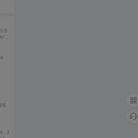
点击
dt
领域
例、3