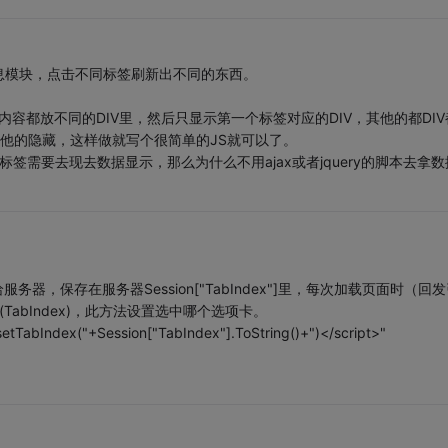
息模块，点击不同标签刷新出不同的东西。
容都放不同的DIV里，然后只显示第一个标签对应的DIV，其他的都DIV
其他的隐藏，这样做就写个很简单的JS就可以了。
需要去现去数据显示，那么为什么不用ajax或者jquery的脚本去拿数
器，保存在服务器Session["TabIndex"]里，每次加载页面时（回发
x(TabIndex)，此方法设置选中哪个选项卡。
dex("+Session["TabIndex"].ToString()+")</script>"