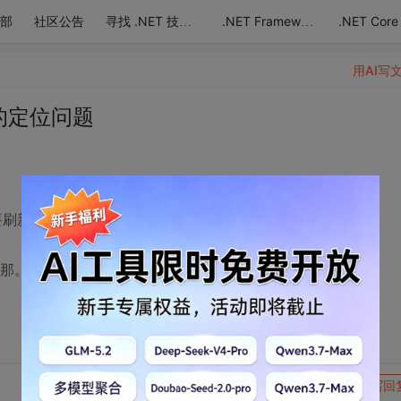
部
社区公告
.NET Core
寻找 .NET 技术达人
.NET Framework
用AI写
后的定位问题
需要刷新页面显示，可一刷新旧跳到第一个tab1选项了
2那。
转发到动态
举报
写回