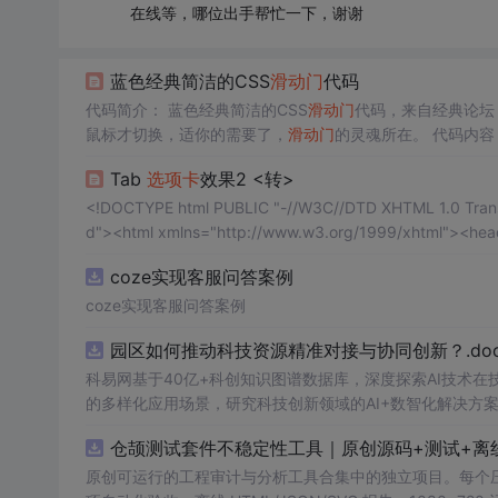
在线等，哪位出手帮忙一下，谢谢
蓝色经典简洁的CSS
滑动门
代码
代码简介： 蓝色经典简洁的CSS
滑动门
代码，来自经典论坛
鼠标才切换，适你的需要了，
滑动门
的灵魂所在。 代码内容： <!DOCTYPE html PUBLIC "-//W3C//DTD XHTML 1.0 Transition
"http://www.w3.org/TR/xhtml1/DTD/xhtml...
Tab
选项卡
效果2 <转>
<!DOCTYPE html PUBLIC "-//W3C//DTD XHTML 1.0 Transit
d"><html xmlns="http://www.w3.org/1999/xhtml"><hea
coze实现客服问答案例
coze实现客服问答案例
园区如何推动科技资源精准对接与协同创新？.doc
科易网基于40亿+科创知识图谱数据库，深度探索AI技术
的多样化应用场景，研究科技创新领域的AI+数智化解决方
仓颉测试套件不稳定性工具｜原创源码+测试+离
原创可运行的工程审计与分析工具合集中的独立项目。每个压缩包包含