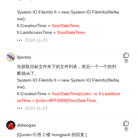
System.IO.FileInfo fi = new System.IO.FileInfo(fileNa
me);
fi.CreationTime =
YourDateTime
;
fi.LastAccessTime =
YourDateTime
;
2010-11-23
lijavasy
赞
先获取目标文件夹下的文件列表，然后一个一个的判
断就ok了。
System.IO.FileInfo fi = new System.IO.FileInfo(fileNa
me);
fi.CreationTime =
YourDateTime[/color; or fi.LastAcce
ssTime = [color=#FF0000]YourDateTime
;
2010-11-23
didiaogao
赞
[Quote=引用 2 楼 hongjiaoli 的回复:]