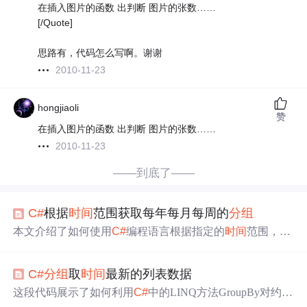
在插入图片的函数 出判断 图片的张数……
[/Quote]
思路有，代码怎么写啊。谢谢
2010-11-23
hongjiaoli
赞
在插入图片的函数 出判断 图片的张数……
2010-11-23
——到底了——
C#
根据
时间
范围获取每年每月每周的
分组
本文介绍了如何使用
C#
编程语言根据指定的
时间
范围，如
多年、一年中几个月或某月内的几周，来获取每年、每
月、每周的
分组
。通过创建一个以起始和结束日期为键值
C#
分组
取
时间
最新的列表数据
对的字典，实现了
时间
分组
。虽然目前存在月中每周键值
对排序的问题，但提供了基本的解决方案和示例代码。
这段代码展示了如何利用
C#
中的LINQ方法GroupBy对约束
列表进行
分组
，然后选择每个组中创建
时间
最大的项。它