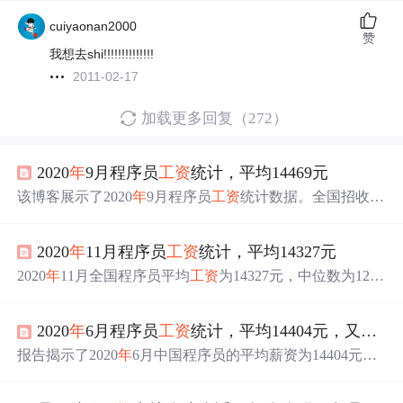
cuiyaonan2000
赞
我想去shi!!!!!!!!!!!!!!
2011-02-17
加载更多回复（272）
2020
年
9月程序员
工资
统计，平均14469元
该博客展示了2020
年
9月程序员
工资
统计数据。全国招收程
序员352733人，平均
工资
14469元，中位数12500元。还给
出了北京、上海等主要城市Java程序员的招收人数、平均
2020
年
11月程序员
工资
统计，平均14327元
工资
、中位数及
工资
区间等信息。
2020
年
11月全国程序员平均
工资
为14327元，中位数为1250
0元。北京、深圳、上海和杭州的
工资
最高。职能方面，敏
捷教练的
工资
最高，中位数达26250元。编程语言中，Scal
2020
年
6月程序员
工资
统计，平均14404元，又跌了，扎心
a的平均
工资
最高，为18899元。
报告揭示了2020
年
6月中国程序员的平均薪资为14404元，
一线城市如北京、上海、深圳等软件工程师薪资高于全国
平均水平。同时，对比了不同职能的薪资变化，如人工智