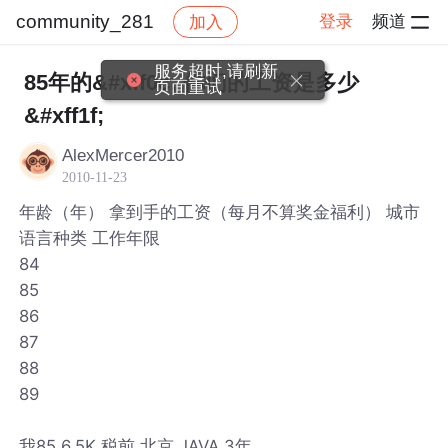
community_281
登录
频道
加入
帖子详情
社区
community_281
服务超时,请刷新
85年的&#xff0c; 你们的工资是多少
页面重试
&#xff1f;
AlexMercer2010
2010-11-23
年龄（年） 拿到手的工资（每月不算奖金福利） 城市
语言种类 工作年限
84
85
86
87
88
89
我85 6.5K 税前 北京 JAVA 3年