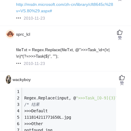
http://msdn.microsoft.com/zh-cn/library/cft8645c%28
v=VS.80%29.aspx#
2010-11-23
sprc_lcl
赞
fileTxt = Regex.Replace(fileTxt, @">>>Task_\d+(\r|
\n)*(?=>>>Task|$)", "");
2010-11-23
wackyboy
赞
Regex.Replace(input, @
">>>Task_[0-9]{3}\s*(?!
/* 结果
>>>Default
111814211771650L.jpg
>>>Other
notfound.jpg