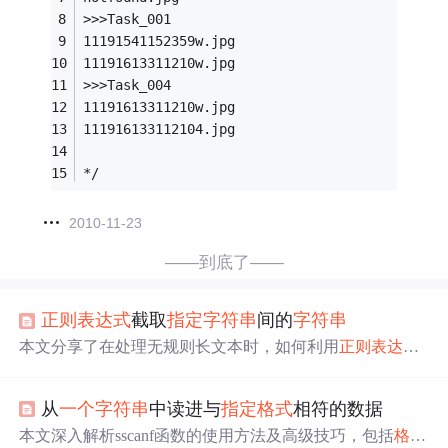
>>>Task_001
11191541152359w.jpg
11191613311210w.jpg
>>>Task_004
11191613311210w.jpg
111916133112104.jpg
*/
2010-11-23
——到底了——
正则表达式
截取
指定
字符串
间的
字符串
本文分享了在处理无规则长文本时，如何利用
正则表达式
高效地提取
指定
内容，包括不含开头与结尾
字符串
的截取
及含开头与结尾
字符串
的截取，通过具体示例展示了
正则
从
一个
字符串
中读进与
指定
格式
相符的数据
表达式
的强大功能。
本文深入解析sscanf函数的使用方法及高级技巧，包括
格式