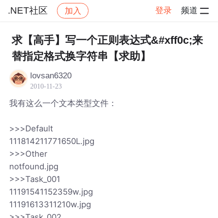
.NET社区
登录
频道
加入
帖子详情
社区
.NET社区
求【高手】写一个正则表达式&#xff0c;来
替指定格式换字符串【求助】
lovsan6320
2010-11-23
我有这么一个文本类型文件：
>>>Default
111814211771650L.jpg
>>>Other
notfound.jpg
>>>Task_001
11191541152359w.jpg
11191613311210w.jpg
>>>Task_002