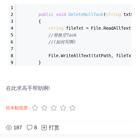
public
void
DeleteNullTask
(
string
 txtPat
        {
string
 fileTxt = File.ReadAllText(tx
//替换空Task
//(如何写啊)
            File.WriteAllText(txtPath, fileTxt);
        }
在此求高手帮助啊!
给本帖投票
187
8
打赏