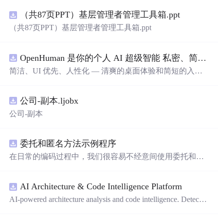
（共87页PPT）基层管理者管理工具箱.ppt
（共87页PPT）基层管理者管理工具箱.ppt
OpenHuman 是你的个人 AI 超级智能 私密、简洁、极其强大
简洁、UI 优先、人性化 — 清爽的桌面体验和简短的入门
流程让你从安装到拥有一个可用的智能体仅需几次点击
——无需先配置，无需终端。智能体有一张脸：一个桌面
公司-副本.ljobx
吉祥物，会说话、能感知周围环境、可作为真实参与者加
入你的 Google Meet 会议、跨周记住你，即使你停止输入
公司-副本
后仍在后台持续思考。
委托和匿名方法示例程序
在日常的编码过程中，我们很容易不经意间使用委托和匿
名方法。你可能没有定义过委托类型，但用到定义好的委
托类型是自然不过的。本资源是一个使用委托和匿名方法
AI Architecture & Code Intelligence Platform
的完整项目示例。
AI-powered architecture analysis and code intelligence. Detects
circular deps, layer violations, dead modules, and more.