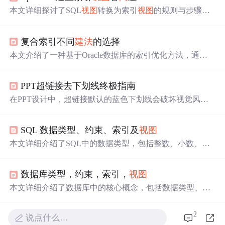
本文详细探讨了SQL
视图
转换为索引
视图
的规则与步骤，
包括如何确保
视图
使用With Schemabinding选项创建，避免
使用自查询、外连接等限制条件，并确保所有字段明确列
复合索引不同
建法
的选择
出。此外，文章还介绍了创建索引
视图
的过程及其对查询
性能的影响，特别关注了在创建索引
视图
时可能遇到的常
本文介绍了一种基于Oracle数据库的索引优化方法，通过
见错误及解决方案。
分析不同索引列排列方式下的存储空间需求，选择最优索
引结构。文章提供了具体计算公式，并通过实例展示了如
PPT超链接去下划线终极指南
何选择最佳的索引列排列。
在PPT设计中，超链接默认的蓝色下划线会破坏视觉风
格。本文系统讲解了删除重
建法
、主题设置法和VBA宏工
具三种去除下划线的方式，还提供了特殊场景解决方案、
SQL 数据类型、约束、索引及
视图
常见
问
题排查方法及设计原则建议，助设计者保持PPT专
业视觉与信息交互流畅性。
本文详细介绍了SQL中的数据类型，包括整数、小数、字
符、逻辑、二进制和日期类型，以及各种约束如主键、外
键、非空、自增长、Check、默认值和唯一约束的作用和实
数据库类型，约束，索引，
视图
现方式。
本文详细介绍了数据库中的核心概念，包括数据类型、约
束、索引及
视图
等，帮助读者理解如何通过这些工具保证
数据的完整性和提升查询效率。
2
说点什么…